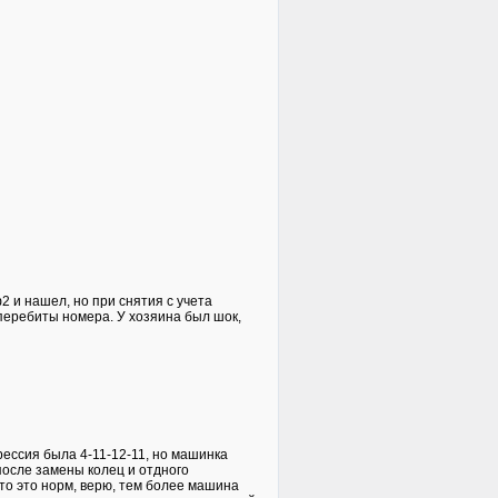
 и нашел, но при снятия с учета
перебиты номера. У хозяина был шок,
рессия была 4-11-12-11, но машинка
 после замены колец и отдного
что это норм, верю, тем более машина