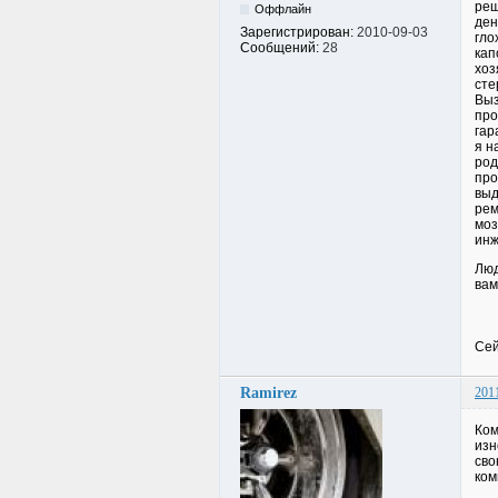
реш
Оффлайн
ден
Зарегистрирован:
2010-09-03
гло
Сообщений:
28
кап
хоз
сте
Выз
про
гар
я н
род
про
выд
рем
моз
инж
Люд
вам
Сей
Ramirez
201
Ком
изн
сво
ком