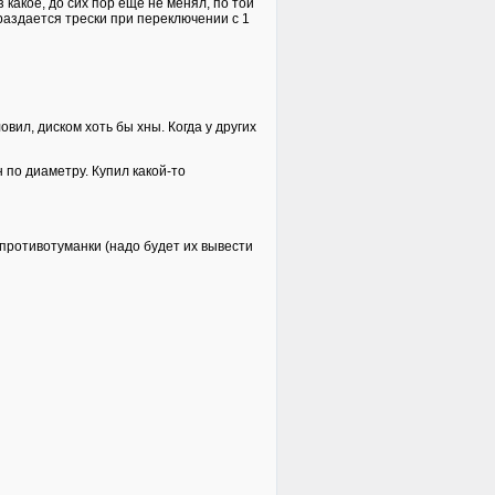
 какое, до сих пор еще не менял, по той
 раздается трески при переключении с 1
овил, диском хоть бы хны. Когда у других
 по диаметру. Купил какой-то
противотуманки (надо будет их вывести