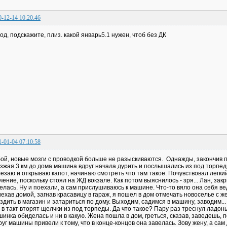
0-12-14 10:20:46
од, подскажите, плиз. какой январь5.1 нужен, чтоб без ДК
1-01-04 07:10:58
ой, новые мозги с проводкой больше не разыскиваются. Однажды, закончив п
зжая 3 км до дома машина вдруг начала дурить и послышались из под торпед
езаю и открываю капот, начинаю смотреть что там такое. Почувствовал легкий
чение, поскольку стоял на ЖД вокзале. Как потом выяснилось - зря... Лан, зак
елась. Ну и поехали, а сам прислушиваюсь к машине. Что-то вяло она себя ве
ехав домой, загнав красавицу в гараж, я пошел в дом отмечать новоселье с 
здить в магазин и затариться по дому. Выходим, садимся в машину, заводим... А
 в такт вторят щелчки из под торпеды. Да что такое? Пару раз треснул ладонь
инка обиделась и ни в какую. Жена пошла в дом, греться, сказав, заведешь, 
руг машины привели к тому, что в конце-концов она завелась. Зову жену, а сам