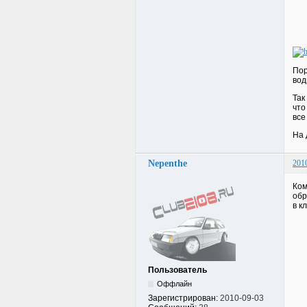
Пор
вод
Так
что
все
На 
Nepenthe
201
Ком
обр
в к
Пользователь
Оффлайн
Зарегистрирован:
2010-09-03