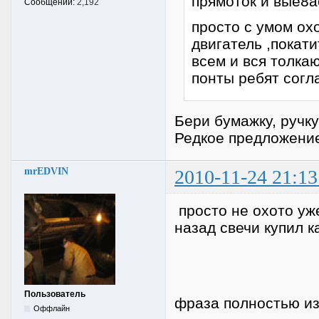
прямоток и вые8а
Сообщений:
2,192
просто с умом охо
двигатель ,покат
всем и вся толкаю
понты ребят согл
Бери бумажку, ручку 
Редкое предложение
mrEDVIN
2010-11-24 21:13
просто не охото уже
назад свечи купил к
Пользователь
фраза полностью из
Оффлайн