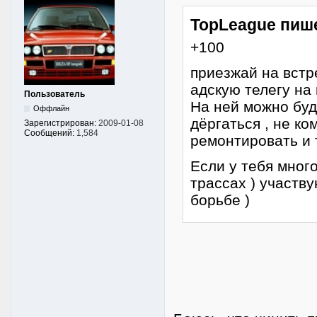
TopLeague пиш
+100
приезжай на встре
адскую телегу на
Пользователь
На ней можно буде
Оффлайн
дёргаться , не к
Зарегистрирован:
2009-01-08
Сообщений:
1,584
ремонтировать и т
Если у тебя мног
трассах ) участв
борьбе )