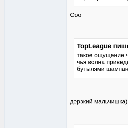
Ооо
TopLeague пиш
такое ощущение ч
чья волна привед
бутылями шампан
дерзкий мальчишка)