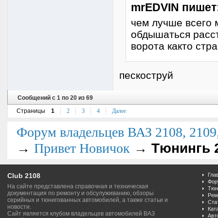
mrEDVIN пишет
чем лучше всего 
обдышаться расст
ворота както стр
пескоструй
Сообщений с 1 по 20 из 69
Страницы
1
2
3
4
Далее
Форум владельцев ВАЗ 2108, 2109, 
→
→
Тюнингь 
Привет Новичок
Club 2108
Гла
Фор
На сайте представлена справочная и техническая
Тюн
документация по ремонту и обсулуживанию, обзоры
Рем
серийных и тюнигованных автомобилей, а также статьи и
Ста
новости.
Кат
Сайт является клубом владельцев автомобилей ВАЗ
Авт