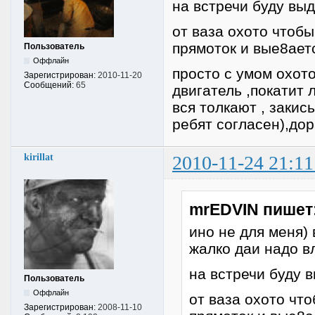
на встречи буду вы
от ваза охото чтоб
прямоток и вые8ает
Пользователь
Оффлайн
просто с умом охото
Зарегистрирован:
2010-11-20
Сообщений:
65
двигатель ,покатит
вся толкают , закис
ребят согласен),дор
kirillat
2010-11-24 21:11
mrEDVIN пишет
ино не для меня)
жалко даи надо в
на встречи буду 
Пользователь
Оффлайн
от ваза охото чт
Зарегистрирован:
2008-11-10