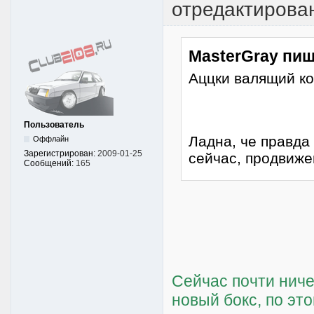
отредактирова
MasterGray пиш
Аццки валящий коп
Пользователь
Ладна, че правда
Оффлайн
Зарегистрирован:
2009-01-25
сейчас, продвиже
Сообщений:
165
Сейчас почти ниче
новый бокс, по эт