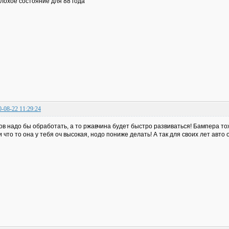
лохое состояние для 88 года
0-08-22 11:29:24
ов надо бы обработать, а то ржавчина будет быстро развиваться! Бампера то
и что то она у тебя оч высокая, нодо пониже делать! А так для своих лет авт