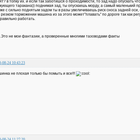
ят? в топку их. и если так заботишся о проходимости, то зад надо опускать ч
кующего таракана)) поднимая зад, ты опускаешь морду, а самый маленький пр
 же с сильно поднятым задом ты в разы увеличиваешь риск сноса задней оси,
 резком торможении машина из за этого может"плавать" по дороге так как ре
равильно работать.
.Это не мои фантазии, а проверенные многими тазоводами факты
0-08-24 10:43:23
инка не плохая только бы помыть и все!!!
0-08-24 11:27:20