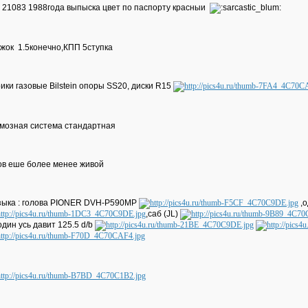
 21083 1988года выпыска цвет по паспорту красныи
жок 1.5конечно,КПП 5ступка
ики газовые Bilstein опоры SS20, диски R15
мозная система стандартная
ов еше более менее живой
ыка : голова PIONER DVH-P590MP
,о
,саб (JL)
один усь давит 125.5 d/b