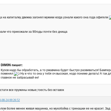
да на капиталку движка загонял мужики когда узнали какого она года офигели
зали что приезжали за 90годы почти без днища
DIM0N пишет:
Кузов надо бы обработать, а то ржавчина будет быстро развиваться! Бампера
поменял
Ну и что то она у тебя оч высокая, нодо пониже делать! А так д
главное не забрасывай ее!
кстати все пружины новые,тоесть без вставок
0-08-24 09:26:52
елом более менее живая машинка, но мухобойка с тринашки ее не красит. Зад