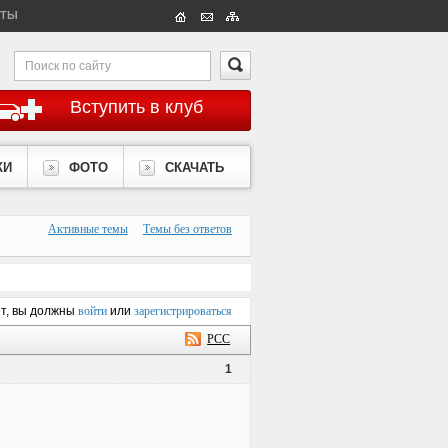
КТЫ
Вступить в клуб
КИ
ФОТО
СКАЧАТЬ
Активные темы
Темы без ответов
ет, вы должны
войти
или
зарегистрироваться
РСС
1