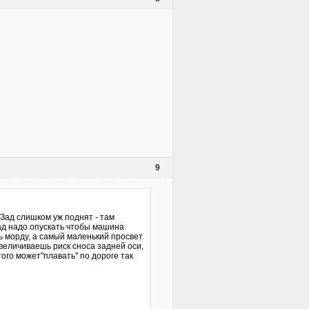
9
 Зад слишком уж поднят - там
зад надо опускать чтобы машина
ь морду, а самый маленький просвет
увеличиваешь риск сноса задней оси,
ого может"плавать" по дороге так