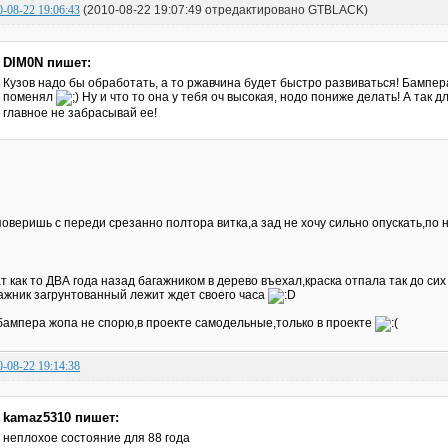
0-08-22 19:06:43
(2010-08-22 19:07:49 отредактировано GTBLACK)
DIM0N пишет:
Кузов надо бы обработать, а то ржавчина будет быстро развиваться! Бампера
поменял
Ну и что то она у тебя оч высокая, нодо пониже делать! А так д
главное не забрасывай ее!
оверишь с переди срезанно полтора витка,а зад не хочу сильно опускать,по
т как то ДВА года назад багажником в дерево въехал,краска отпала так до си
ажник загрунтованный лежит ждет своего часа
бампера жопа не спорю,в проекте самодельные,только в проекте
0-08-22 19:14:38
kamaz5310 пишет:
неплохое состояние для 88 года