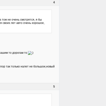
4
 тож не очень смотрятся, я бы
ля своих лет авто очень хорошое,
 нашим то дорогам то
х пор так только налет не большои,новый
5