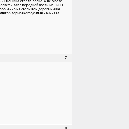
тобы машина стояла ровно, а не в позе
освет и так в передней части машины.
 особенно на скользкой дороге и еще
гулятор тормозного усилия начинает
7
8