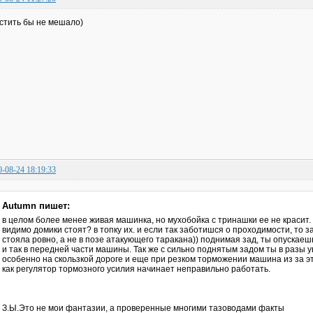
стить бы не мешало)
0-08-24 18:19:33
Autumn пишет:
в целом более менее живая машинка, но мухобойка с тринашки ее не красит.
видимо домики стоят? в топку их. и если так заботишся о проходимости, то 
стояла ровно, а не в позе атакующего таракана)) поднимая зад, ты опускаеш
и так в передней части машины. Так же с сильно поднятым задом ты в разы 
особенно на скользкой дороге и еще при резком торможении машина из за эт
как регулятор тормозного усилия начинает неправильно работать.
З.Ы.Это не мои фантазии, а проверенные многими тазоводами факты