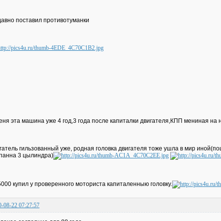
авно поставил противотуманки
еня эта машина уже 4 год,3 года после капиталки двигателя,КПП мениная на 
гатель гильзованный уже, родная головка двигателя тоже ушла в мир иной(п
панна 3 цылиндра)
5000 купил у проверенного моториста капиталенныю головку.
0-08-22 07:27:57