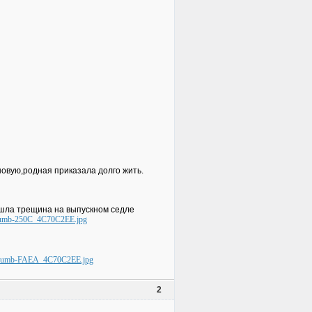
новую,родная приказала долго жить.
ошла трещина на выпускном седле
2