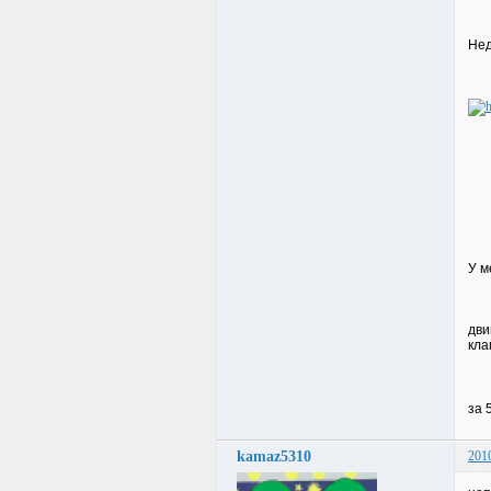
Нед
У м
дви
кла
за 
kamaz5310
201