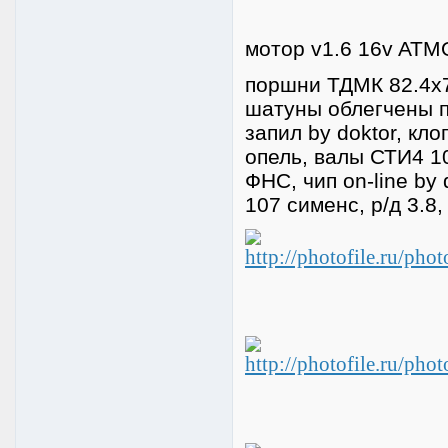
мотор v1.6 16v ATMO
поршни ТДМК 82.4х75
шатуны облегчены п
запил by doktor, кл
опель, валы СТИ4 10
ФНС, чип on-line by
107 сименс, р/д 3.