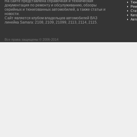
На сайте представлена справочная и техническая
Тюн
документация по ремонту и обсулуживанию, обзоры
Рем
серийных и тюнигованных автомобилей, а также статьи и
Ста
новости.
Кат
Сайт является клубом владельцев автомобилей ВАЗ
Авт
линейка Samara: 2108, 2109, 21099, 2113, 2114, 2115.
Все права защищены © 2006-2014