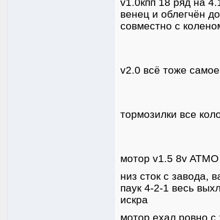
v1.0кпп 18 ряд на 4.
венец и облегчён до
совместно с коленом
v2.0 всё тоже самое
тормозилки все кол
мотор v1.5 8v ATMO 
низ сток с завода, 
паук 4-2-1 весь выхл
искра
мотор ехал ровно с 