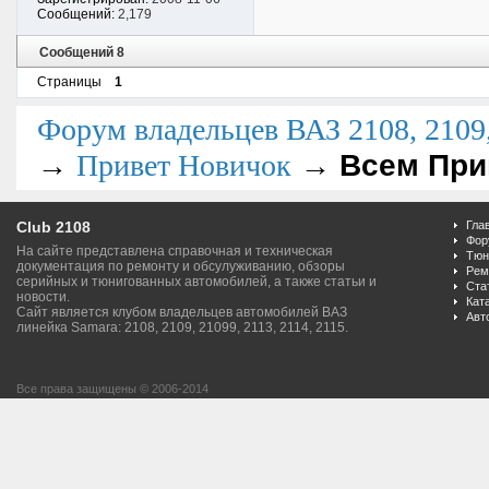
Сообщений:
2,179
Сообщений 8
Страницы
1
Форум владельцев ВАЗ 2108, 2109, 
→
→
Всем При
Привет Новичок
Club 2108
Гла
Фор
На сайте представлена справочная и техническая
Тюн
документация по ремонту и обсулуживанию, обзоры
Рем
серийных и тюнигованных автомобилей, а также статьи и
Ста
новости.
Кат
Сайт является клубом владельцев автомобилей ВАЗ
Авт
линейка Samara: 2108, 2109, 21099, 2113, 2114, 2115.
Все права защищены © 2006-2014