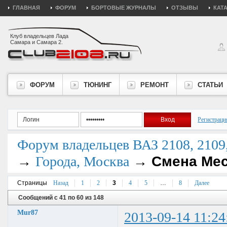
ГЛАВНАЯ
ФОРУМ
БОРТОВЫЕ ЖУРНАЛЫ
ОТЗЫВЫ
КАТ
Клуб владельцев Лада
Самара и Самара 2.
ФОРУМ
ТЮНИНГ
РЕМОНТ
СТАТЬИ
Регистраци
Форум владельцев ВАЗ 2108, 2109, 
→
→
Смена Мес
Города, Москва
Страницы
Назад
1
2
3
4
5
…
8
Далее
Сообщений с 41 по 60 из 148
Mur87
2013-09-14 11:24