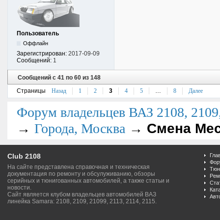
Пользователь
Оффлайн
Зарегистрирован:
2017-09-09
Сообщений:
1
Сообщений с 41 по 60 из 148
Страницы
Назад
1
2
3
4
5
…
8
Далее
Форум владельцев ВАЗ 2108, 2109, 
→
→
Смена Мес
Города, Москва
Club 2108
Гла
Фор
На сайте представлена справочная и техническая
Тюн
документация по ремонту и обсулуживанию, обзоры
Рем
серийных и тюнигованных автомобилей, а также статьи и
Ста
новости.
Кат
Сайт является клубом владельцев автомобилей ВАЗ
Авт
линейка Samara: 2108, 2109, 21099, 2113, 2114, 2115.