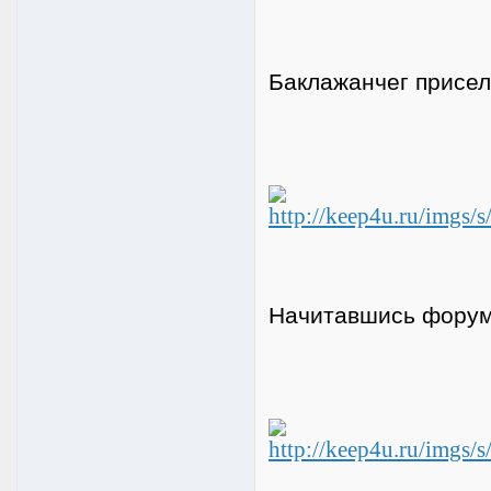
Баклажанчег присел
Начитавшись форум