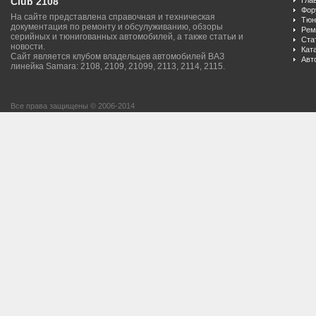
Club 2108
Гла
Фор
На сайте представлена справочная и техническая
Тюн
документация по ремонту и обсулуживанию, обзоры
Рем
серийных и тюнигованных автомобилей, а также статьи и
Ста
новости.
Кат
Сайт является клубом владельцев автомобилей ВАЗ
Авт
линейка Samara: 2108, 2109, 21099, 2113, 2114, 2115.
Все права защищены © 2006-2014