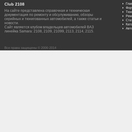
Club 2108
Гла
Фор
На сайте представлена справочная и техническая
Тюн
документация по ремонту и обсулуживанию, обзоры
Рем
серийных и тюнигованных автомобилей, а также статьи и
Ста
новости.
Кат
Сайт является клубом владельцев автомобилей ВАЗ
Авт
линейка Samara: 2108, 2109, 21099, 2113, 2114, 2115.
Все права защищены © 2006-2014