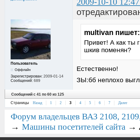
2009-10-10 12:47
отредактирова
multivan пишет:
Привет! А как ты
шкив поменян?
Пользователь
Естественно!
Оффлайн
Зарегистрирован:
2009-01-14
ЗЫ:бб неплохо выгл
Сообщений:
689
Сообщений с 41 по 60 из 125
Страницы
Назад
1
2
3
4
5
6
7
Далее
Форум владельцев ВАЗ 2108, 2109, 
→
→
Машины посетителей сайта