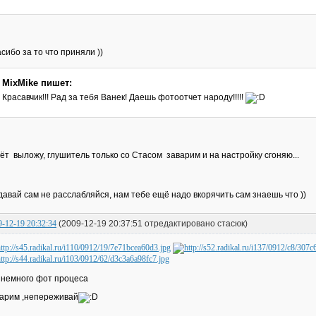
сибо за то что приняли ))
MixMike пишет:
Красавчик!!! Рад за тебя Ванек! Даешь фотоотчет народу!!!!!
ёт выложу, глушитель только со Стасом заварим и на настройку сгоняю...
давай сам не расслабляйся, нам тебе ещё надо вкорячить сам знаешь что ))
9-12-19 20:32:34
(2009-12-19 20:37:51 отредактировано стасюк)
 немного фот процеса
арим ,непереживай