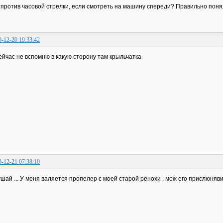
. против часовой стрелки, если смотреть на машину спереди? Правильно пон
9-12-20 19:33:42
ейчас не вспомню в какую сторону там крыльчатка
9-12-21 07:38:10
шай ... У меня валяется пропелер с моей старой ренохи , мож его прислюняви