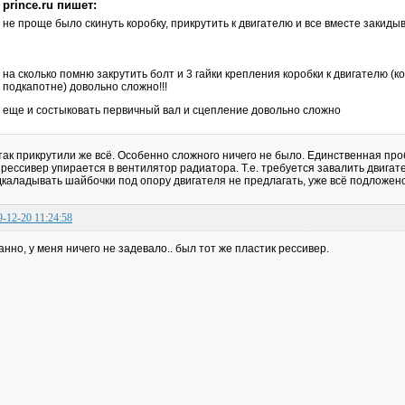
prince.ru пишет:
не проще было скинуть коробку, прикрутить к двигателю и все вместе закиды
на сколько помню закрутить болт и 3 гайки крепления коробки к двигателю (ко
подкапотне) довольно сложно!!!
еще и состыковать первичный вал и сцепление довольно сложно
так прикрутили же всё. Особенно сложного ничего не было. Единственная проб
 рессивер упирается в вентилятор радиатора. Т.е. требуется завалить двигате
каладывать шайбочки под опору двигателя не предлагать, уже всё подложено.
9-12-20 11:24:58
анно, у меня ничего не задевало.. был тот же пластик рессивер.