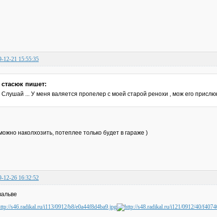
9-12-21 15:55:35
стасюк пишет:
Слушай ... У меня валяется пропелер с моей старой ренохи , мож его прислю
можно наколхозить, потеплее только будет в гараже )
9-12-26 16:32:52
вальве