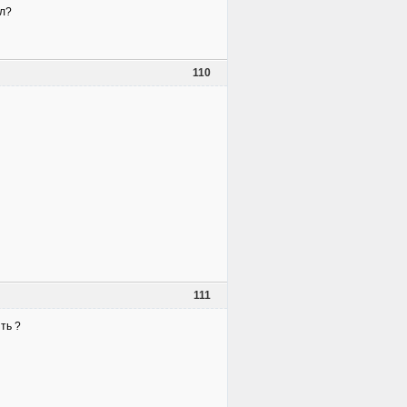
ял?
110
111
ть ?