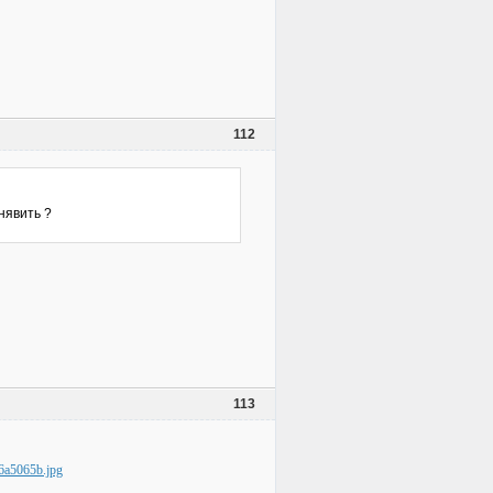
112
нявить ?
113