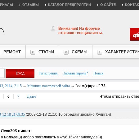
УРНАЛЫ
ОТЗЫВЫ
КАТАЛОГ ПРЕДПРИЯТИЙ
О САЙТЕ
КОНТА
Внимания! На форуме
отвечают специалисты.
РЕМОНТ
СТАТЬИ
СХЕМЫ
ХАРАКТЕРИСТИ
Регистрация
Забыли пароль?
Поиск
3, 2114, 2115
→
Машины посетителей сайта
→
"сам(x)ара..." 73
6
7
Далее
Чтобы отправить отв
9-12-18 21:09:35
(2009-12-18 21:10:10 отредактировано Хулиган)
Леха203 пишет:
о молодец)) добро пожаловать в клуб 16клапановодов )))