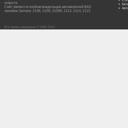
Ста
новости.
Кат
Сайт является клубом владельцев автомобилей ВАЗ
Авт
линейка Samara: 2108, 2109, 21099, 2113, 2114, 2115.
Все права защищены © 2006-2014