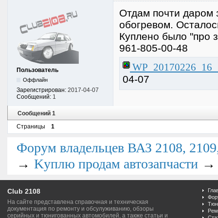
Отдам почти даром 
обогревом. Осталос
Куплено было "про з
961-805-00-48
WP_20170226_16_1
Пользователь
04-07
Оффлайн
Зарегистрирован:
2017-04-07
Сообщений:
1
Сообщений 1
Страницы
1
Форум владельцев ВАЗ 2108, 2109, 
→
Kуплю продам автозапчасти
Club 2108
Гла
Фор
На сайте представлена справочная и техническая
Тюн
документация по ремонту и обсулуживанию, обзоры
Рем
серийных и тюнигованных автомобилей, а также статьи и
Ста