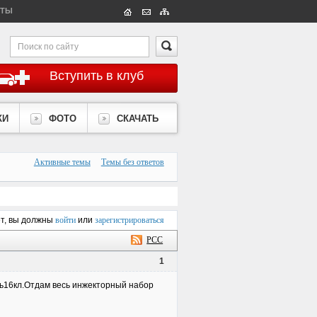
КТЫ
Вступить в клуб
КИ
ФОТО
СКАЧАТЬ
Активные темы
Темы без ответов
ет, вы должны
войти
или
зарегистрироваться
РСС
1
ель16кл.Отдам весь инжекторный набор