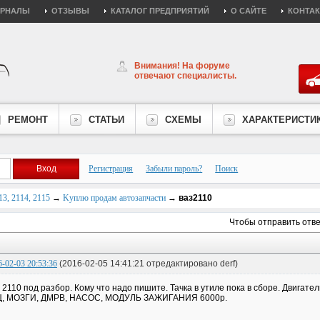
УРНАЛЫ
ОТЗЫВЫ
КАТАЛОГ ПРЕДПРИЯТИЙ
О САЙТЕ
КОНТА
Внимания! На форуме
отвечают специалисты.
РЕМОНТ
СТАТЬИ
СХЕМЫ
ХАРАКТЕРИСТИ
Регистрация
Забыли пароль?
Поиск
3, 2114, 2115
→
Kуплю продам автозапчасти
→
ваз2110
Чтобы отправить отв
6-02-03 20:53:36
(2016-02-05 14:41:21 отредактировано derf)
 2110 под разбор. Кому что надо пишите. Тачка в утиле пока в сборе. Двигат
Ц, МОЗГИ, ДМРВ, НАСОС, МОДУЛЬ ЗАЖИГАНИЯ 6000р.