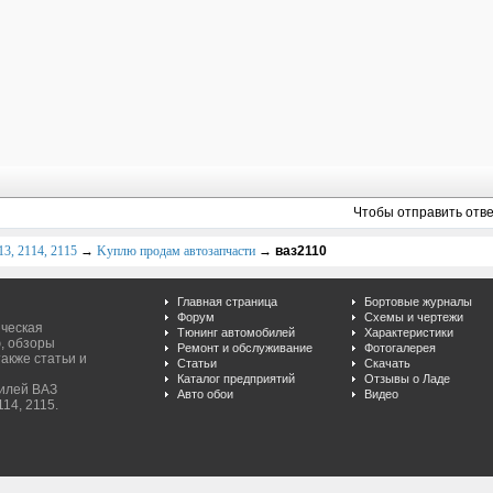
Чтобы отправить отв
3, 2114, 2115
→
Kуплю продам автозапчасти
→
ваз2110
Главная страница
Бортовые журналы
Форум
Схемы и чертежи
ическая
Тюнинг автомобилей
Характеристики
, обзоры
Ремонт и обслуживание
Фотогалерея
акже статьи и
Статьи
Скачать
Каталог предприятий
Отзывы о Ладе
билей ВАЗ
Авто обои
Видео
114, 2115.