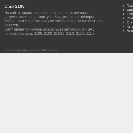
Club 2108
Гла
Фор
На сайте представлена справочная и техническая
Тюн
документация по ремонту и обсулуживанию, обзоры
Рем
серийных и тюнигованных автомобилей, а также статьи и
Ста
новости.
Кат
Сайт является клубом владельцев автомобилей ВАЗ
Авт
линейка Samara: 2108, 2109, 21099, 2113, 2114, 2115.
Все права защищены © 2006-2014