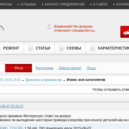
УРНАЛЫ
ОТЗЫВЫ
КАТАЛОГ ПРЕДПРИЯТИЙ
О САЙТЕ
КОНТА
Внимания! На форуме
отвечают специалисты.
РЕМОНТ
СТАТЬИ
СХЕМЫ
ХАРАКТЕРИСТИ
Регистрация
Забыли пароль?
Поиск
3, 2114, 2115
→
Двигатель и трансмиссия
→
Износ оси сателлитов
Чтобы отправить отв
5-06-07 07:26:13
рого времени !Интересует ответ на вопрос
можно ли выпадение шестерни привода в коробку при износе деталей как на
IMG_1210.JPG
1.56 mb, 292 downloads since 2015-06-07