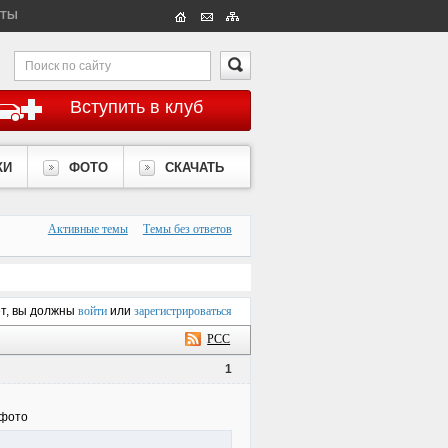
КТЫ
Вступить в клуб
КИ
ФОТО
СКАЧАТЬ
Активные темы
Темы без ответов
ет, вы должны
войти
или
зарегистрироваться
РСС
1
 фото