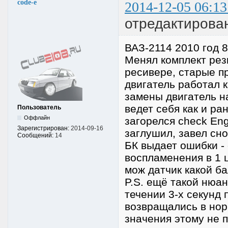
code-e
2014-12-05 06:13
отредактирован
ВАЗ-2114 2010 год 8
Менял комплект рез
ресивере, старые п
двигатель работал к
замены двигатель н
ведет себя как и ра
Пользователь
Оффлайн
загорелся check Eng
Зарегистрирован:
2014-09-16
заглушил, завел сно
Сообщений:
14
БК выдает ошибки -
воспламенения в 1 
мож датчик какой б
P.S. ещё такой нюа
течении 3-х секунд 
возвращались в нор
значения этому не 