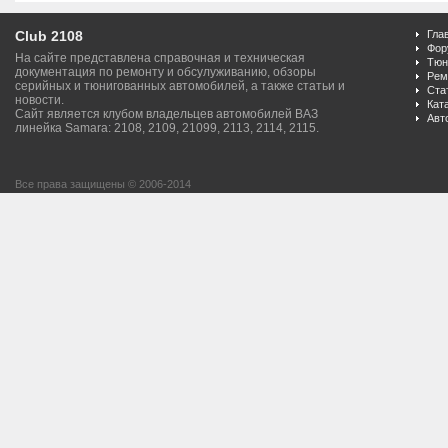
Club 2108
Гла
Фор
На сайте представлена справочная и техническая
Тюн
документация по ремонту и обсулуживанию, обзоры
Рем
серийных и тюнигованных автомобилей, а также статьи и
Ста
новости.
Кат
Сайт является клубом владельцев автомобилей ВАЗ
Авт
линейка Samara: 2108, 2109, 21099, 2113, 2114, 2115.
Все права защищены © 2006-2014