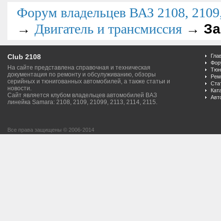
Форум владельцев ВАЗ 2108, 2109, 
→
→
За
Двигатель и трансмиссия
Club 2108
Гла
Фор
На сайте представлена справочная и техническая
Тюн
документация по ремонту и обсулуживанию, обзоры
Рем
серийных и тюнигованных автомобилей, а также статьи и
Ста
новости.
Кат
Сайт является клубом владельцев автомобилей ВАЗ
Авт
линейка Samara: 2108, 2109, 21099, 2113, 2114, 2115.
Все права защищены © 2006-2014