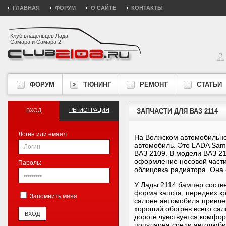
ГЛАВНАЯ
ФОРУМ
О САЙТЕ
КОНТАКТЫ
Клуб владельцев Лада
Самара и Самара 2.
ФОРУМ
ТЮНИНГ
РЕМОНТ
СТАТЬИ
РЕГИСТРАЦИЯ
ВХОД
ЗАПЧАСТИ ДЛЯ ВАЗ 2114
Логин или емаил:
На Волжском автомобильно
автомобиль. Это LADA Sam
ВАЗ 2109. В модели ВАЗ 21
оформление носовой части 
Пароль:
облицовка радиатора. Она 
У Лады 2114 бампер соотве
форма капота, передних к
Запомнить меня
салоне автомобиля привле
хороший обогрев всего сал
дороге чувствуется комфор
популярна среди автолюби