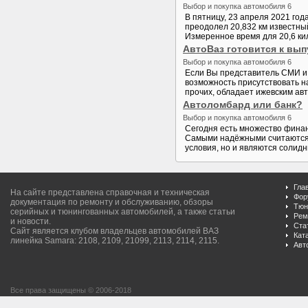
Выбор и покупка автомобиля 6
В пятницу, 23 апреля 2021 год
преодолел 20,832 км известны
Измеренное время для 20,6 кил
АвтоВаз готовится к вып
Выбор и покупка автомобиля 6
Если Вы представитель СМИ и 
возможность присутствовать н
прочих, обладает ижевским авт
Автоломбард или банк?
Выбор и покупка автомобиля 6
Сегодня есть множество финан
Самыми надёжными считаются б
условия, но и являются солидн
Гла
На сайте представлена справочная и техническая
Фор
документация по ремонту и обслуживанию, обзоры
Тюн
серийных и тюнингованных автомобилей, а также статьи
Рем
и новости.
Ста
Сайт является клубом владельцев автомобилей ВАЗ
Кат
линейка Samara: 2108, 2109, 21099, 2113, 2114, 2115.
Авт
Все права защищены © 2006-2018