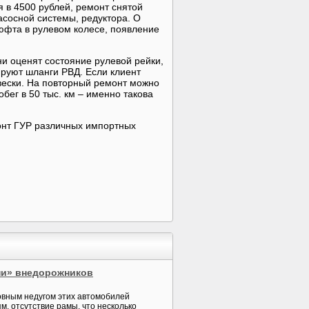
я в 4500 рублей, ремонт снятой
асосной системы, редуктора. О
юфта в рулевом колесе, появление
и оценят состояние рулевой рейки,
ируют шланги РВД. Если клиент
вески. На повторный ремонт можно
бег в 50 тыс. км – именно такова
онт ГУР различных импортных
ни» внедорожников
новным недугом этих автомобилей
м, отсутствие рамы, что несколько