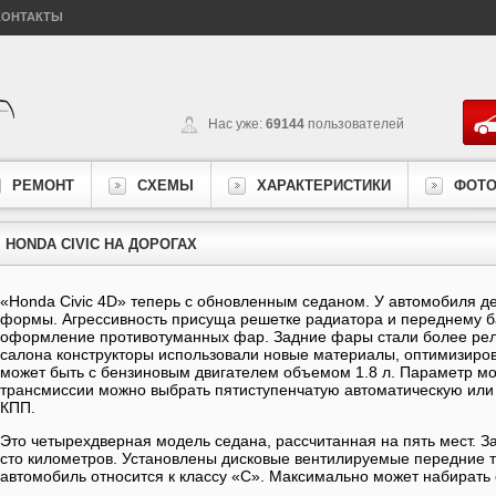
КОНТАКТЫ
Нас уже:
69144
пользователей
РЕМОНТ
СХЕМЫ
ХАРАКТЕРИСТИКИ
ФОТ
HONDA CIVIC НА ДОРОГАХ
«Honda Civic 4D» теперь с обновленным седаном. У автомобиля д
формы. Агрессивность присуща решетке радиатора и переднему б
оформление противотуманных фар. Задние фары стали более р
салона конструкторы использовали новые материалы, оптимизиро
может быть с бензиновым двигателем объемом 1.8 л. Параметр мощ
трансмиссии можно выбрать пятиступенчатую автоматическую или
КПП.
Это четырехдверная модель седана, рассчитанная на пять мест. За
сто километров. Установлены дисковые вентилируемые передние т
автомобиль относится к классу «С». Максимально может набирать 