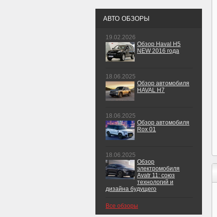
АВТО ОБЗОРЫ
19.02.2026
Обзор Haval H5
NEW 2016 года
18.06.2025
Обзор автомобиля
HAVAL H7
18.06.2025
Обзор автомобиля
Rox 01
18.06.2025
Обзор
электромобиля
Avatr 11: союз
технологий и
дизайна будущего
Все обзоры