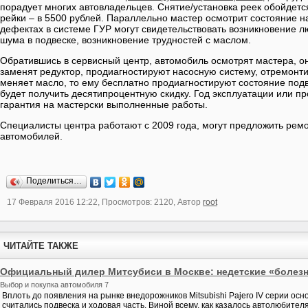
порадует многих автовладельцев. Снятие/установка реек обойдетс
рейки – в 5500 рублей. Параллельно мастер осмотрит состояние н
дефектах в системе ГУР могут свидетельствовать возникновение л
шума в подвеске, возникновение трудностей с маслом.
Обратившись в сервисный центр, автомобиль осмотрят мастера, он
заменят редуктор, продиагностируют насосную систему, отремонт
меняет масло, то ему бесплатно продиагностируют состояние под
будет получить десятипроцентную скидку. Год эксплуатации или про
гарантия на мастерски выполненные работы.
Специалисты центра работают с 2009 года, могут предложить рем
автомобилей.
Поделиться…
17 Февраля 2016 12:22, Просмотров: 2120, Автор
root
ЧИТАЙТЕ ТАКЖЕ
Официальный дилер Митсубиси в Москве: недетские «болез
Выбор и покупка автомобиля 7
Вплоть до появления на рынке внедорожников Mitsubishi Pajero IV серии ос
считались подвеска и ходовая часть. Виной всему, как казалось автолюбителя