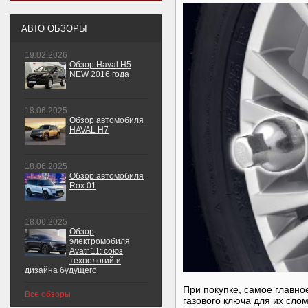
АВТО ОБЗОРЫ
19.02.2026
Обзор Haval H5
NEW 2016 года
18.06.2025
Обзор автомобиля
HAVAL H7
18.06.2025
Обзор автомобиля
Rox 01
18.06.2025
Обзор
электромобиля
Avatr 11: союз
технологий и
дизайна будущего
При покупке, самое главно
Все обзоры
газового ключа для их слом