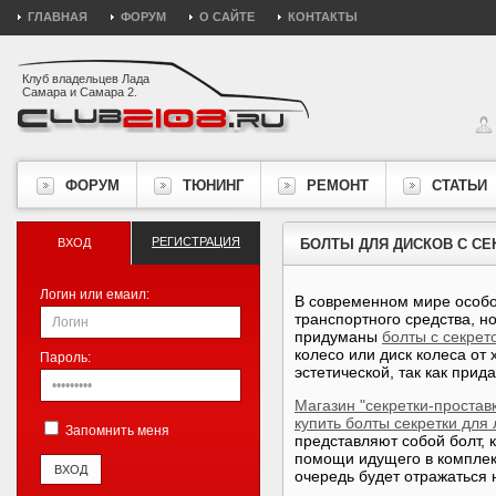
ГЛАВНАЯ
ФОРУМ
О САЙТЕ
КОНТАКТЫ
Клуб владельцев Лада
Самара и Самара 2.
ФОРУМ
ТЮНИНГ
РЕМОНТ
СТАТЬИ
РЕГИСТРАЦИЯ
ВХОД
БОЛТЫ ДЛЯ ДИСКОВ С СЕ
Логин или емаил:
В современном мире особо
транспортного средства, н
придуманы
болты с секрет
колесо или диск колеса от
Пароль:
эстетической, так как при
Магазин "секретки-простав
купить болты секретки для 
Запомнить меня
представляют собой болт, 
помощи идущего в комплек
очередь будет отражаться 