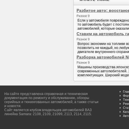
Разбитое авто: восстано
Разное 9
Если у автомобиля повреждена 
то автомобиль будет с постоя
автомобилей, которые оказались
Ставим на автомобиль г
Разное 9
Вопрос экономии на топливе в
позволить не каждый, но любу
двигателе внутреннего сгорания
Разборка автомобилей Ni
Разное 9
Машины производства японской
современных автолюбителей. Э
комплектующих. Широкий модел
Гла
На сайте представлена справочная и техническая
Фор
документация по ремонту и обслуживанию, обзоры
Тюн
серийных и тюнингованных автомобилей, а также статьи
Рем
и новости.
Ста
Сайт является клубом владельцев автомобилей ВАЗ
Кат
линейка Samara: 2108, 2109, 21099, 2113, 2114, 2115.
Авт