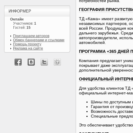
потребностей рынка. ​
ГЕОГРАФИЯ ПРИСУТСТВ
ИНФОРМЕР
ТД «Кама» имеет развиту
Онлайн
независимых партнеров, о
Участников:
1
Гостей:
15
всей России. Продукция ко
дальнего зарубежья. Среди
Приглашаем авторов
автопроизводители, испол
Обмен баннерами и ссылками
автомобилей. ​
Помощь проекту
Реклама на сайте
ПРОГРАММА «365 ДНЕЙ 
Компания предлагает уник
покрывает даже эксплуата
дополнительной уверенност
ОФИЦИАЛЬНЫЙ ИНТЕРН
Для удобства клиентов ТД
официальный интернет-маг
Шины по доступным ц
Гарантия от производ
Возможность доставки
Специальные предлож
Это обеспечивает удобство