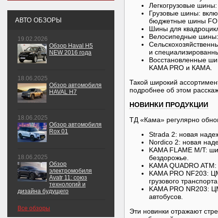
Легкогрузовые шины: 
Грузовые шины: вкл
АВТО ОБЗОРЫ
бюджетные шины FOR
Шины для квадроцикл
Велосипедные шины: 
19.02.2026
Сельскохозяйственны
Обзор Haval H5
и специализированны
NEW 2016 года
Восстановленные ши
KAMA PRO и КАМА.​
18.06.2025
Такой широкий ассортимент
Обзор автомобиля
подробнее об этом расска
HAVAL H7
НОВИНКИ ПРОДУКЦИИ
18.06.2025
ТД «Кама» регулярно обнов
Обзор автомобиля
Rox 01
Strada 2: новая наде
Nordico 2: новая над
KAMA FLAME M/T: ши
18.06.2025
бездорожье.​
Обзор
KAMA QUADRO ATM: ш
электромобиля
KAMA PRO NF203: ЦМК
Avatr 11: союз
грузового транспорта.
технологий и
KAMA PRO NR203: ЦМК
дизайна будущего
автобусов.​
Все обзоры
Эти новинки отражают стр