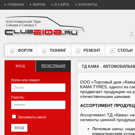
ГЛАВНАЯ
ФОРУМ
О САЙТЕ
КОНТАКТЫ
Клуб владельцев Лада
Самара и Самара 2.
ФОРУМ
ТЮНИНГ
РЕМОНТ
СТАТЬИ
РЕГИСТРАЦИЯ
ВХОД
ТД КАМА - АВТОМОБИЛЬ
Логин или емаил:
​ООО «Торговый дом «Кама
KAMA TYRES, одного из са
продвигает продукцию на 
отечественными шинами.
Пароль:
АССОРТИМЕНТ ПРОДУКЦ
Ассортимент ТД «Кама» на
Запомнить меня
сегменты шинной продукции
Легковые шины: наде
климатическим услов