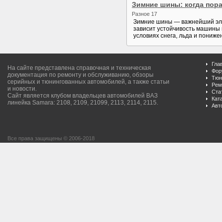
Зимние шины: когда пора
Разное 17
Зимние шины — важнейший эле
зависит устойчивость машины 
условиях снега, льда и пониж
Гла
На сайте представлена справочная и техническая
Фор
документация по ремонту и обслуживанию, обзоры
Тюн
серийных и тюнингованных автомобилей, а также статьи
Рем
и новости.
Ста
Сайт является клубом владельцев автомобилей ВАЗ
Кат
линейка Samara: 2108, 2109, 21099, 2113, 2114, 2115.
Авт
Все права защищены © 2006-2018