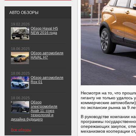
АВТО ОБЗОРЫ
19.02.2026
Обзор Haval H5
NEW 2016 года
18.06.2025
Обзор автомобиля
HAVAL H7
18.06.2025
Обзор автомобиля
Rox 01
Несмотря на то, что прош
гиганту не только удалось
18.06.2025
коммерческие автомобили),
Обзор
электромобиля
по экспансии рынка за 9 ле
Avatr 11: союз
технологий и
В руководстве компании н
дизайна будущего
программы государственно
опережающих закупок, отм
Все обзоры
механизмов кооперации от