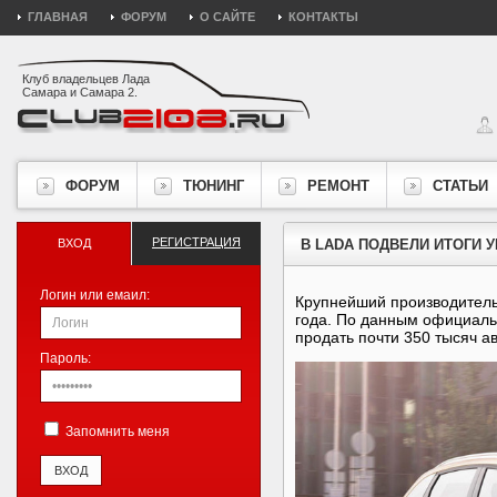
ГЛАВНАЯ
ФОРУМ
О САЙТЕ
КОНТАКТЫ
Клуб владельцев Лада
Самара и Самара 2.
ФОРУМ
ТЮНИНГ
РЕМОНТ
СТАТЬИ
РЕГИСТРАЦИЯ
ВХОД
В LADA ПОДВЕЛИ ИТОГИ 
Логин или емаил:
Крупнейший производитель
года. По данным официаль
продать почти 350 тысяч а
Пароль:
Запомнить меня