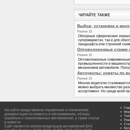
ЧИТАЙТЕ ТАКЖЕ
Выбор, установка и мон
Разное 15
Обзорные сферические зеркала
супермаркетах, так и для обес
ландшафта или строений сниже
Оптоволоконные станки 
Разное 15
Оптоволоконные современные с
промышленности и машинострое
механизмов автомобиля. Попул
Авточехлы: советы по в
Разное 15
Многие водители сталкиваются
можно выбрать множество раз
ассортимент. Но среди всей пр
Гла
На сайте представлена справочная и техническая
Фор
документация по ремонту и обслуживанию, обзоры
Тюн
серийных и тюнингованных автомобилей, а также статьи
Рем
и новости.
Ста
Сайт является клубом владельцев автомобилей ВАЗ
Кат