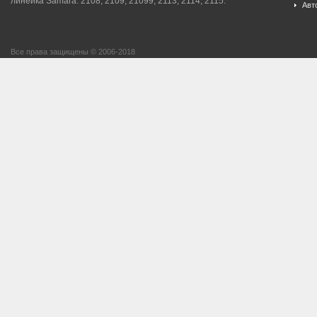
линейка Samara: 2108, 2109, 21099, 2113, 2114, 2115.
Авт
Все права защищены © 2006-2018