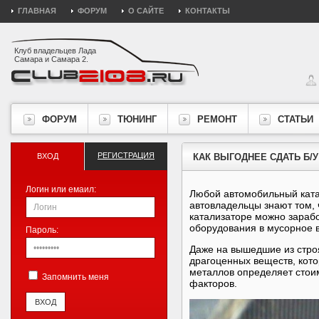
ГЛАВНАЯ
ФОРУМ
О САЙТЕ
КОНТАКТЫ
Клуб владельцев Лада
Самара и Самара 2.
ФОРУМ
ТЮНИНГ
РЕМОНТ
СТАТЬИ
РЕГИСТРАЦИЯ
ВХОД
КАК ВЫГОДНЕЕ СДАТЬ Б/У
Логин или емаил:
Любой автомобильный ката
автовладельцы знают том, 
катализаторе можно зараб
оборудования в мусорное 
Пароль:
Даже на вышедшие из стро
драгоценных веществ, кото
металлов определяет стои
Запомнить меня
факторов.