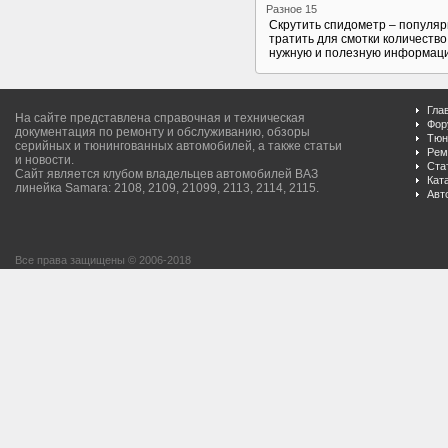
Разное 15
Скрутить спидометр – популяр
тратить для смотки количеств
нужную и полезную информацию
Гла
На сайте представлена справочная и техническая
Фор
документация по ремонту и обслуживанию, обзоры
Тюн
серийных и тюнингованных автомобилей, а также статьи
Рем
и новости.
Ста
Сайт является клубом владельцев автомобилей ВАЗ
Кат
линейка Samara: 2108, 2109, 21099, 2113, 2114, 2115.
Авт
Все права защищены © 2006-2018