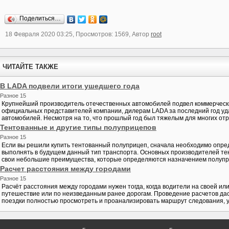
Поделиться…
18 Февраля 2020 03:25, Просмотров: 1569, Автор
root
ЧИТАЙТЕ ТАКЖЕ
В LADA подвели итоги ушедшего года
Разное 15
Крупнейший производитель отечественных автомобилей подвел коммерчески
официальных представителей компании, дилерам LADA за последний год уда
автомобилей. Несмотря на то, что прошлый год был тяжелым для многих отра
Тентованные и другие типы полуприцепов
Разное 15
Если вы решили купить тентованный полуприцеп, сначала необходимо опред
выполнять в будущем данный тип транспорта. Основных производителей тен
свои небольшие преимущества, которые определяются назначением полупри
Расчет расстояния между городами
Разное 15
Расчёт расстояния между городами нужен тогда, когда водители на своей и
путешествие или по неизведанным ранее дорогам. Проведение расчетов да
поездки полностью просмотреть и проанализировать маршрут следования, уз