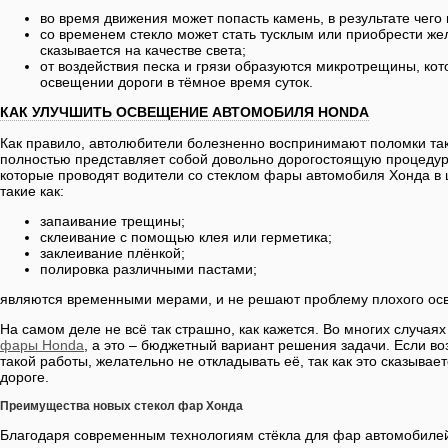
во время движения может попасть камень, в результате чего
со временем стекло может стать тусклым или приобрести жел
сказывается на качестве света;
от воздействия песка и грязи образуются микротрещины, ко
освещении дороги в тёмное время суток.
КАК УЛУЧШИТЬ ОСВЕЩЕНИЕ АВТОМОБИЛЯ HONDA
Как правило, автолюбители болезненно воспринимают поломки так
полностью представляет собой довольно дорогостоящую процедур
которые проводят водители со стеклом фары автомобиля Хонда в 
такие как:
запаивание трещины;
склеивание с помощью клея или герметика;
заклеивание плёнкой;
полировка различными пастами;
являются временными мерами, и не решают проблему плохого ос
На самом деле не всё так страшно, как кажется. Во многих случая
фары Honda
, а это – бюджетный вариант решения задачи. Если в
такой работы, желательно не откладывать её, так как это сказывае
дороге.
Преимущества новых стекол фар Хонда
Благодаря современным технологиям стёкла для фар автомобилей