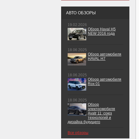
АВТО ОБЗОРЫ
19.02.2026
Обзор Haval H5
NEW 2016 года
18.06.2025
Обзор автомобиля
HAVAL H7
18.06.2025
Обзор автомобиля
Rox 01
18.06.2025
Обзор
электромобиля
Avatr 11: союз
технологий и
дизайна будущего
Все обзоры