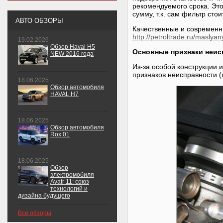
рекомендуемого срока. Эт
сумму, т.к. сам фильтр сто
АВТО ОБЗОРЫ
Качественные и современн
http://petroltrade.ru/maslyany
19.02.2026
Обзор Haval H5
Основные признаки неис
NEW 2016 года
Из-за особой конструкции 
признаков неисправности (
18.06.2025
Обзор автомобиля
HAVAL H7
18.06.2025
Обзор автомобиля
Rox 01
18.06.2025
Обзор
электромобиля
Avatr 11: союз
технологий и
дизайна будущего
Все обзоры