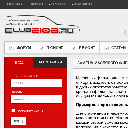
ГЛАВНАЯ
ФОРУМ
О САЙТЕ
КОНТАКТЫ
Клуб владельцев Лада
Самара и Самара 2.
ФОРУМ
ТЮНИНГ
РЕМОНТ
СТАТЬИ
РЕГИСТРАЦИЯ
ВХОД
ЗАМЕНА МАСЛЯНОГО ФИЛ
Логин или емаил:
Масляный фильтр является
очищать жидкость от механ
и других агрегатов заметн
средства фильтр начинает 
Пароль:
очищается должным образ
Примерные сроки замен
Запомнить меня
Для стабильной и надежно
масляного фильтра. Многие
каждой второй замены масл
подозрения в качестве и ч