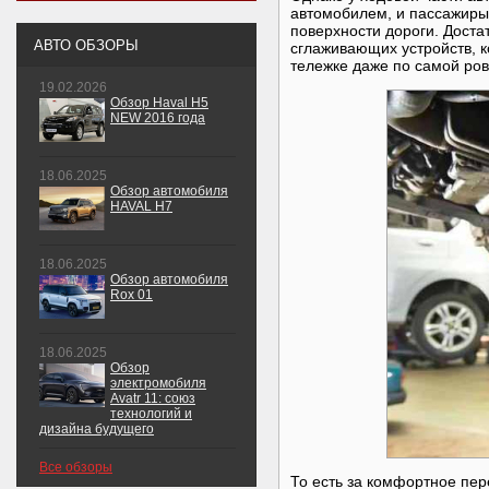
автомобилем, и пассажиры
поверхности дороги. Дост
АВТО ОБЗОРЫ
сглаживающих устройств, к
тележке даже по самой ров
19.02.2026
Обзор Haval H5
NEW 2016 года
18.06.2025
Обзор автомобиля
HAVAL H7
18.06.2025
Обзор автомобиля
Rox 01
18.06.2025
Обзор
электромобиля
Avatr 11: союз
технологий и
дизайна будущего
Все обзоры
То есть за комфортное пер