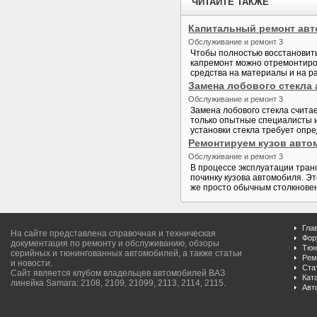
ЧИТАЙТЕ ТАКЖЕ
Капитальный ремонт ав
Обслуживание и ремонт 3
Чтобы полностью восстановить
капремонт можно отремонтиров
средства на материалы и на р
Замена лобового стекла
Обслуживание и ремонт 3
Замена лобового стекла счита
только опытные специалисты и
установки стекла требует опре
Ремонтируем кузов авто
Обслуживание и ремонт 3
В процессе эксплуатации тран
починку кузова автомобиля. 
же просто обычным столкновени
Гла
На сайте представлена справочная и техническая
Фор
документация по ремонту и обслуживанию, обзоры
Тюн
серийных и тюнингованных автомобилей, а также статьи
Рем
и новости.
Ста
Сайт является клубом владельцев автомобилей ВАЗ
Кат
линейка Samara: 2108, 2109, 21099, 2113, 2114, 2115.
Авт