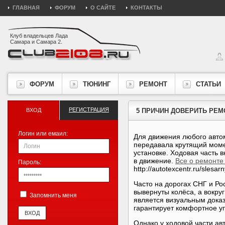
ГЛАВНАЯ
ФОРУМ
О САЙТЕ
КОНТАКТЫ
Клуб владельцев Лада
Самара и Самара 2.
ФОРУМ
ТЮНИНГ
РЕМОНТ
СТАТЬИ
РЕГИСТРАЦИЯ
ВХОД
5 ПРИЧИН ДОВЕРИТЬ РЕ
Логин или емаил:
Для движения любого автом
передавала крутящий моме
установке. Ходовая часть 
в движение.
Все о ремонте
Пароль:
http://autotexcentr.ru/sles
Часто на дорогах СНГ и Ро
вывернуты колёса, а вокру
Запомнить меня
является визуальным доказ
гарантирует комфортное 
Однако у ходовой части ав