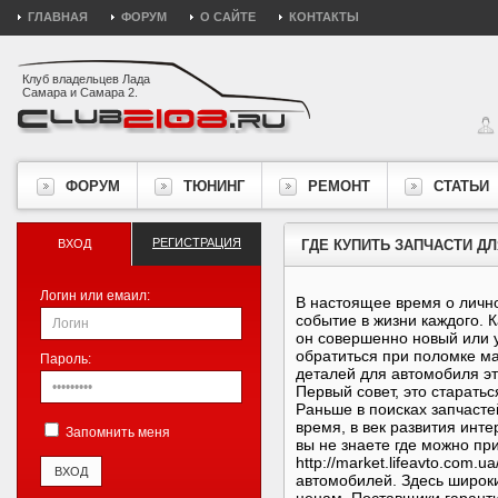
ГЛАВНАЯ
ФОРУМ
О САЙТЕ
КОНТАКТЫ
Клуб владельцев Лада
Самара и Самара 2.
ФОРУМ
ТЮНИНГ
РЕМОНТ
СТАТЬИ
РЕГИСТРАЦИЯ
ВХОД
ГДЕ КУПИТЬ ЗАПЧАСТИ ДЛ
Логин или емаил:
В настоящее время о личн
событие в жизни каждого. 
он совершенно новый или у
обратиться при поломке м
Пароль:
деталей для автомобиля эт
Первый совет, это старатьс
Раньше в поисках запчасте
время, в век развития инт
Запомнить меня
вы не знаете где можно п
http://market.lifeavto.co
автомобилей. Здесь широк