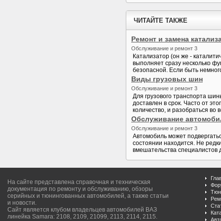
ЧИТАЙТЕ ТАКЖЕ
Ремонт и замена катализ
Обслуживание и ремонт 3
Катализатор (он же - каталит
выполняет сразу несколько фу
безопасной. Если быть немног
Виды грузовых шин
Обслуживание и ремонт 3
Для грузового транспорта шин
доставлен в срок. Часто от эт
количество, и разобраться во в
Обслуживание автомоби
Обслуживание и ремонт 3
Автомобиль может подвергаться
состоянии находится. Не редки
вмешательства специалистов дл
Гла
На сайте представлена справочная и техническая
Фор
документация по ремонту и обслуживанию, обзоры
Тюн
серийных и тюнингованных автомобилей, а также статьи
Рем
и новости.
Ста
Сайт является клубом владельцев автомобилей ВАЗ
Кат
линейка Samara: 2108, 2109, 21099, 2113, 2114, 2115.
Авт