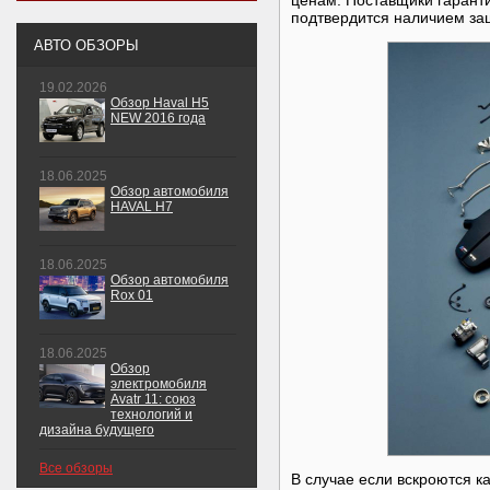
ценам. Поставщики гаранти
подтвердится наличием за
АВТО ОБЗОРЫ
19.02.2026
Обзор Haval H5
NEW 2016 года
18.06.2025
Обзор автомобиля
HAVAL H7
18.06.2025
Обзор автомобиля
Rox 01
18.06.2025
Обзор
электромобиля
Avatr 11: союз
технологий и
дизайна будущего
Все обзоры
В случае если вскроются к