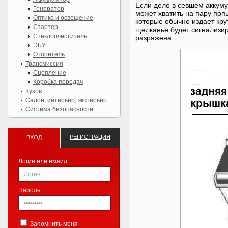
Если дело в севшем аккумул
Генератор
может хватить на пару попы
Оптика и освещение
которые обычно издает кру
Стартер
щелканье будет сигнализир
Стеклоочиститель
разряжена.
ЭБУ
Отопитель
Трансмиссия
Сцепление
Коробка передач
Кузов
Салон, интерьер, экстерьер
Система безопасности
РЕГИСТРАЦИЯ
ВХОД
Логин или емаил:
Пароль:
Запомнить меня