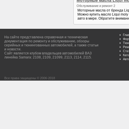
Моторные масла Liqui mo
Обслуживание и ремонт 2
Моторные масла от бренда Liq
Можно купить масло Liqui mol
авто в мире. Обратите внимани
Гла
На сайте представлена справочная и техническая
Фор
документация по ремонту и обслуживанию, обзоры
Тюн
серийных и тюнингованных автомобилей, а также статьи
Рем
и новости.
Ста
Сайт является клубом владельцев автомобилей ВАЗ
Кат
линейка Samara: 2108, 2109, 21099, 2113, 2114, 2115.
Авт
Все права защищены © 2006-2018