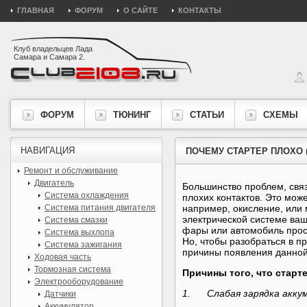
ГЛАВНАЯ
ФОРУМ
О САЙТЕ
КОНТАКТЫ
Клуб владельцев Лада
Самара и Самара 2.
ФОРУМ
ТЮНИНГ
СТАТЬИ
СХЕМЫ
НАВИГАЦИЯ
ПОЧЕМУ СТАРТЕР ПЛОХО 
Ремонт и обслуживание
Двигатель
Большинство проблем, свя
Система охлаждения
плохих контактов. Это мож
Система питания двигателя
например, окисление, или 
электрической системе ваш
Система смазки
фары или автомобиль прост
Система выхлопа
Но, чтобы разобраться в 
Система зажигания
причины появления данной
Ходовая часть
Тормозная система
Причины того, что старте
Электрооборудование
1. Слабая зарядка акку
Датчики
Аккумулятор