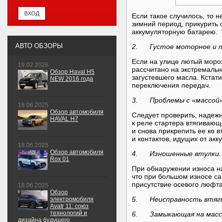
Если такое случилось, то 
зимний период, прикурить 
аккумуляторную батарею.
АВТО ОБЗОРЫ
2. Густое моторное и т
Если на улице лютый мороз
19.02.2026
рассчитано на экстремальн
Обзор Haval H5
загустевшего масла. Кстати
NEW 2016 года
переключения передач.
3. Проблемы с «массой»
18.06.2025
Обзор автомобиля
Следует проверить, надеж
HAVAL H7
к реле стартера втягивающ
и снова прикрепить ее ко 
и контактов, идущих от акк
18.06.2025
Обзор автомобиля
4. Изношенные втулки.
Rox 01
При обнаружении износа на
что при большом износе са
присутствие осевого люфта
18.06.2025
Обзор
5. Неисправность втяги
электромобиля
Avatr 11: союз
технологий и
6. Замыкающая на массу
дизайна будущего