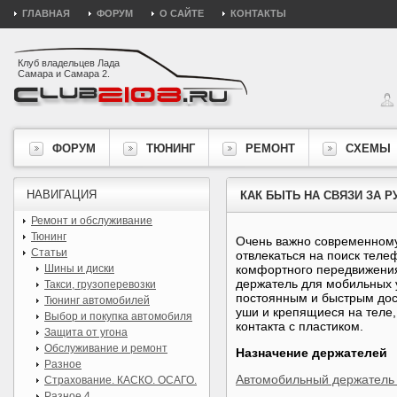
ГЛАВНАЯ
ФОРУМ
О САЙТЕ
КОНТАКТЫ
Клуб владельцев Лада
Самара и Самара 2.
ФОРУМ
ТЮНИНГ
РЕМОНТ
СХЕМЫ
НАВИГАЦИЯ
КАК БЫТЬ НА СВЯЗИ ЗА Р
Ремонт и обслуживание
Тюнинг
Очень важно современному 
Статьи
отвлекаться на поиск теле
Шины и диски
комфортного передвижения,
держатель для мобильных у
Такси, грузоперевозки
постоянным и быстрым дост
Тюнинг автомобилей
уши и крепящиеся на теле,
Выбор и покупка автомобиля
контакта с пластиком.
Защита от угона
Обслуживание и ремонт
Назначение держателей
Разное
Автомобильный держатель
Страхование. КАСКО. ОСАГО.
Разное 4