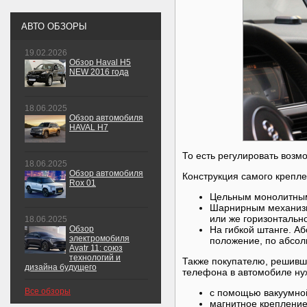
АВТО ОБЗОРЫ
19.02.2026
Обзор Haval H5
NEW 2016 года
18.06.2025
Обзор автомобиля
HAVAL H7
То есть регулировать возмо
18.06.2025
Обзор автомобиля
Конструкция самого крепл
Rox 01
Цельным монолитным
Шарнирным механизм
или же горизонтально
18.06.2025
Обзор
На гибкой штанге. А
электромобиля
положение, по абсо
Avatr 11: союз
технологий и
Также покупателю, решивш
дизайна будущего
телефона в автомобиле ну
Все обзоры
с помощью вакуумной
магнитное крепление