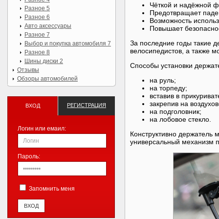
Чёткой и надёжной ф
Разное 5
Предотвращает паден
Разное 6
Возможность использ
Авто аксессуары
Повышает безопасно
Разное 7
За последние годы такие д
Выбор и покупка автомобиля 7
велосипедистов, а также м
Разное 8
Шины диски 2
Способы установки держат
Отзывы
Обзоры автомобилей
на руль;
на торпеду;
вставив в прикуриват
закрепив на воздухо
РЕГИСТРАЦИЯ
ВХОД
на подголовник;
на лобовое стекло.
Логин или емаил:
Конструктивно держатель м
универсальный механизм п
Пароль:
Запомнить меня