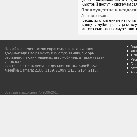
дальнобойщикам, таксистам, и
быстрый доступ к системам св
Преимущества и недоста
Авто аксессуары
Вещи, изготовленные из полиур
капнуть глубже, разница между
автоковриков из полиуретана. К
Гла
На сайте представлена справочная и техническая
Фор
документация по ремонту и обслуживанию, обзоры
Тюн
серийных и тюнингованных автомобилей, а также статьи
Рем
и новости.
Ста
Сайт является клубом владельцев автомобилей ВАЗ
Кат
линейка Samara: 2108, 2109, 21099, 2113, 2114, 2115.
Авт
Все права защищены © 2006-2018