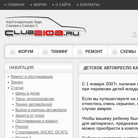
ГЛАВНАЯ
ФОРУМ
О САЙТЕ
КОНТАКТЫ
Клуб владельцев Лада
Самара и Самара 2.
ФОРУМ
ТЮНИНГ
РЕМОНТ
СХЕМЫ
НАВИГАЦИЯ
ДЕТСКОЕ АВТОКРЕСЛО К
Ремонт и обслуживание
Тюнинг
С 1 января 2007г. наличие
Статьи
при перевозке детей младш
Шины и диски
Если вы путешествуете на 
Такси, грузоперевозки
отнестись очень серьезно,
Тюнинг автомобилей
случае аварии.
Выбор и покупка автомобиля
Защита от угона
Чтобы вашему ребенку был
Обслуживание и ремонт
для автокресел, предназна
Разное
можно приобрести в компле
Страхование. КАСКО. ОСАГО.
Разное 4