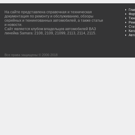
Гла
На сайте представлена справочная и техническая
Фор
документация по ремонту и обслуживанию, обзоры
Тюн
серийных и тюнингованных автомобилей, а также статьи
Рем
и новости.
Ста
Сайт является клубом владельцев автомобилей ВАЗ
Кат
линейка Samara: 2108, 2109, 21099, 2113, 2114, 2115.
Авт
Все права защищены © 2006-2018