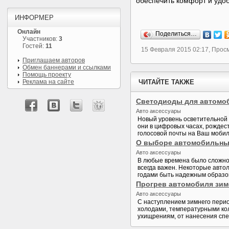
обеспечить комфорт и удоб
ИНФОРМЕР
Онлайн
Поделиться…
Участников:
3
Гостей:
11
15 Февраля 2015 02:17, Прос
Приглашаем авторов
Обмен баннерами и ссылками
Помощь проекту
Реклама на сайте
ЧИТАЙТЕ ТАКЖЕ
Светодиоды для автомо
Авто аксессуары
Новый уровень осветительной 
они в цифровых часах, рождест
голосовой почты на Ваш моби
О выборе автомобильны
Авто аксессуары
В любые времена было сложно 
всегда важен. Некоторые авто
годами быть надежным образом
Прогрев автомобиля зимо
Авто аксессуары
С наступлением зимнего пери
холодами, температурными кол
ухищрениям, от нанесения спец