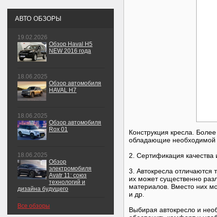
АВТО ОБЗОРЫ
19.02.2026
Обзор Haval H5
NEW 2016 года
18.06.2025
Обзор автомобиля
HAVAL H7
18.06.2025
Обзор автомобиля
Rox 01
Конструкция кресла. Более
обладающие необходимой 
18.06.2025
2. Сертификация качества 
Обзор
электромобиля
3. Автокресла отличаются 
Avatr 11: союз
их может существенно раз
технологий и
материалов. Вместо них м
дизайна будущего
и др.
Все обзоры
Выбирая автокресло и нео