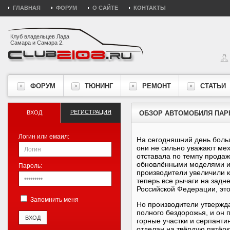
ГЛАВНАЯ
ФОРУМ
О САЙТЕ
КОНТАКТЫ
Клуб владельцев Лада
Самара и Самара 2.
ФОРУМ
ТЮНИНГ
РЕМОНТ
СТАТЬИ
РЕГИСТРАЦИЯ
ВХОД
ОБЗОР АВТОМОБИЛЯ ПАРК
Логин или емаил:
На сегодняшний день больш
они не сильно уважают ме
отставала по темпу продаж
обновлёнными моделями их
Пароль:
производители увеличили к
теперь все рычаги на задне
Российской Федерации, это
Запомнить меня
Но производители утвержд
полного бездорожья, и он 
горные участки и серпанти
отделан на твёрдую пятёрк