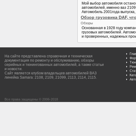
Мой выбор автомобиля останов
автомобилей, именно ваз 2109
Автомобиль 2001года выпуска,
Обзор грузовика DAF, чт
Обзоры
Основанная в 1928 году компа
грузовых автомобилей. Автомо
и проверенных, надежных прои
Гла
На сайте представлена справочная и техническая
Фор
документация по ремонту и обслуживанию, обзоры
Тюн
серийных и тюнингованных автомобилей, а также статьи
Рем
и новости.
Ста
Сайт является клубом владельцев автомобилей ВАЗ
Кат
линейка Samara: 2108, 2109, 21099, 2113, 2114, 2115.
Авт
Все права защищены © 2006-2018