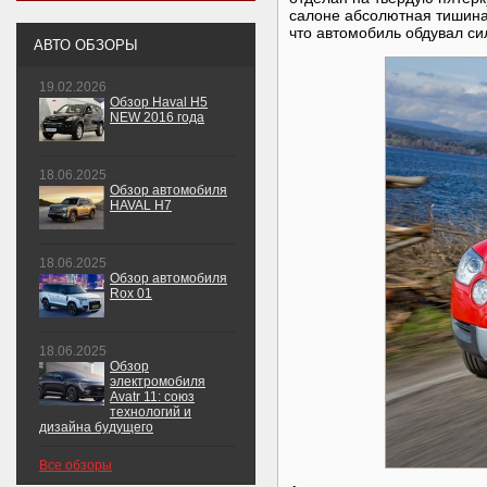
салоне абсолютная тишина.
что автомобиль обдувал си
АВТО ОБЗОРЫ
19.02.2026
Обзор Haval H5
NEW 2016 года
18.06.2025
Обзор автомобиля
HAVAL H7
18.06.2025
Обзор автомобиля
Rox 01
18.06.2025
Обзор
электромобиля
Avatr 11: союз
технологий и
дизайна будущего
Все обзоры