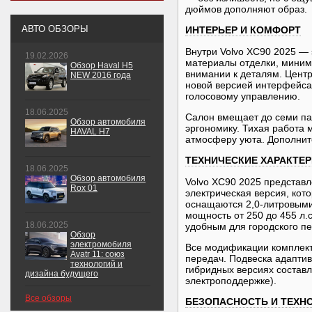
дюймов дополняют образ.
АВТО ОБЗОРЫ
ИНТЕРЬЕР И КОМФОРТ
Внутри Volvo XC90 2025 —
19.02.2026
материалы отделки, миним
Обзор Haval H5
внимании к деталям. Цент
NEW 2016 года
новой версией интерфейса 
голосовому управлению.
18.06.2025
Салон вмещает до семи пас
Обзор автомобиля
эргономику. Тихая работа 
HAVAL H7
атмосферу уюта. Дополнит
ТЕХНИЧЕСКИЕ ХАРАКТЕ
18.06.2025
Обзор автомобиля
Volvo XC90 2025 представле
Rox 01
электрическая версия, кот
оснащаются 2,0-литровыми
мощность от 250 до 455 л.с.
18.06.2025
удобным для городского п
Обзор
электромобиля
Все модификации комплект
Avatr 11: союз
передач. Подвеска адаптив
технологий и
гибридных версиях составл
дизайна будущего
электроподдержке).
Все обзоры
БЕЗОПАСНОСТЬ И ТЕХН