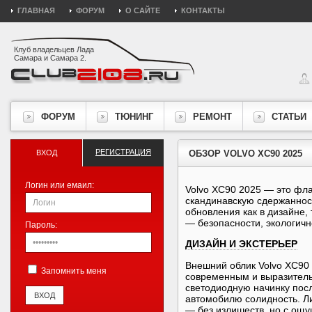
ГЛАВНАЯ
ФОРУМ
О САЙТЕ
КОНТАКТЫ
Клуб владельцев Лада
Самара и Самара 2.
ФОРУМ
ТЮНИНГ
РЕМОНТ
СТАТЬИ
РЕГИСТРАЦИЯ
ВХОД
ОБЗОР VOLVO XC90 2025
Логин или емаил:
Volvo XC90 2025 — это фл
скандинавскую сдержанност
обновления как в дизайне,
— безопасности, экологич
Пароль:
ДИЗАЙН И ЭКСТЕРЬЕР
Внешний облик Volvo XC90
Запомнить меня
современным и выразител
светодиодную начинку пос
автомобилю солидность. Ли
— без излишеств, но с ощ