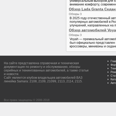
универсальным выбором для би
внимание комфорту, современн
Обзор Lada Granta Седан
Обзоры 3
В 2025 году отечественный ав
популярных автомобилей в Рос
улучшений, направленных на п
Обзор автомобилей Voy
Обзоры 3
Voyah — премиальный автомоби
был официально представлен в
кроссоверы, минивэны и седаны
Гла
На сайте представлена справочная и техническая
Фор
документация по ремонту и обслуживанию, обзоры
Тюн
серийных и тюнингованных автомобилей, а также статьи
Рем
и новости.
Ста
Сайт является клубом владельцев автомобилей ВАЗ
Кат
линейка Samara: 2108, 2109, 21099, 2113, 2114, 2115.
Авт
Все права защищены © 2006-2018