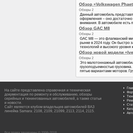
Обзор «Volkswagen Phaeto
Обзоры 2
Данный автомобиль представля
оформления – оно достаточно 
внимания. В автомобиле есть п
Обзор GAC M8
Обзоры 2
GAC M8 — это флагманский ми
рынке в 2024 году. Он быстро
технологий и высокого уровня к
Обзор новой модели «Ive
Обзоры 2
Это малотоннажный автомобиль
грузоподъемностью грузовика. 
пятью вариантами моторов. Гр
Гла
На сайте представлена справочная и техническая
Фор
документация по ремонту и обслуживанию, обзоры
Тюн
серийных и тюнингованных автомобилей, а также статьи
Рем
и новости.
Ста
Сайт является клубом владельцев автомобилей ВАЗ
Кат
линейка Samara: 2108, 2109, 21099, 2113, 2114, 2115.
Авт
Все права защищены © 2006-2018