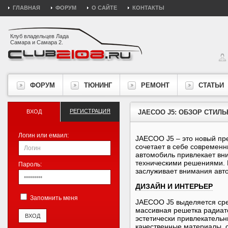
ГЛАВНАЯ
ФОРУМ
О САЙТЕ
КОНТАКТЫ
Клуб владельцев Лада
Самара и Самара 2.
ФОРУМ
ТЮНИНГ
РЕМОНТ
СТАТЬИ
РЕГИСТРАЦИЯ
ВХОД
JAECOO J5: ОБЗОР СТИЛ
Логин или емаил:
JAECOO J5 – это новый пр
сочетает в себе современн
автомобиль привлекает вн
техническими решениями. 
Пароль:
заслуживает внимания авт
ДИЗАЙН И ИНТЕРЬЕР
Запомнить меня
JAECOO J5 выделяется сре
массивная решетка радиато
эстетически привлекатель
качественные материалы, 