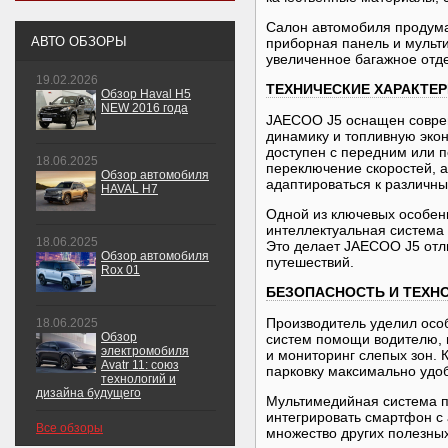
Салон автомобиля продума
АВТО ОБЗОРЫ
приборная панель и мульт
увеличенное багажное отд
19.02.2026
ТЕХНИЧЕСКИЕ ХАРАКТЕ
Обзор Haval H5
NEW 2016 года
JAECOO J5 оснащен совре
динамику и топливную экон
доступен с передним или 
18.06.2025
переключение скоростей, 
Обзор автомобиля
адаптироваться к различн
HAVAL H7
Одной из ключевых особен
интеллектуальная система
18.06.2025
Это делает JAECOO J5 отли
Обзор автомобиля
путешествий.
Rox 01
БЕЗОПАСНОСТЬ И ТЕХН
Производитель уделил осо
18.06.2025
Обзор
систем помощи водителю, 
электромобиля
и мониторинг слепых зон. 
Avatr 11: союз
парковку максимально удо
технологий и
дизайна будущего
Мультимедийная система по
интегрировать смартфон с
Все обзоры
множество других полезны