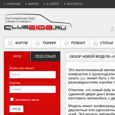
ГЛАВНАЯ
ФОРУМ
О САЙТЕ
КОНТАКТЫ
Клуб владельцев Лада
Самара и Самара 2.
ФОРУМ
ТЮНИНГ
РЕМОНТ
СТАТЬИ
РЕГИСТРАЦИЯ
ВХОД
ОБЗОР НОВОЙ МОДЕЛИ «I
Логин или емаил:
Это малотоннажный автомоб
комфортом и грузоподъемно
узнать
тут
, может быть с п
разновидностями коробки 
Пароль:
Отметим, что новый daily 
сдвижной двери дают возм
изготовить автомобиль с 
Запомнить меня
Модель имеет конфигураци
двускатные или односкатны
осей. Эта модель автомоб