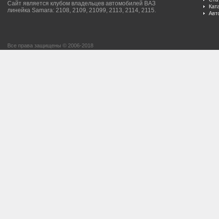
Сайт является клубом владельцев автомобилей ВАЗ
Кат
линейка Samara: 2108, 2109, 21099, 2113, 2114, 2115.
Авт
Все права защищены © 2006-2018