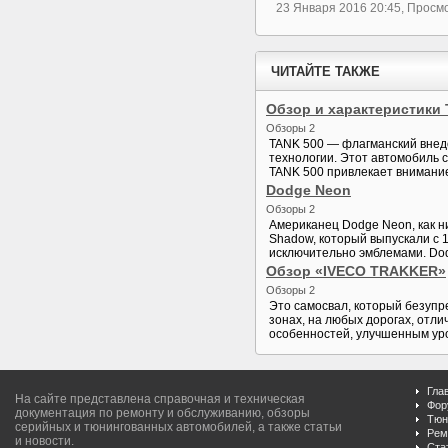
23 Января 2016 20:45, Просм
ЧИТАЙТЕ ТАКЖЕ
Обзор и характеристики 
Обзоры 2
TANK 500 — флагманский внед
технологии. Этот автомобиль с
TANK 500 привлекает внимание
Dodge Neon
Обзоры 2
Американец Dodge Neon, как н
Shadow, который выпускали с 1
исключительно эмблемами. Dod
Обзор «IVECO TRAKKER»
Обзоры 2
Это самосвал, который безупр
зонах, на любых дорогах, отл
особенностей, улучшенным уров
Гла
На сайте представлена справочная и техническая
Фор
документация по ремонту и обслуживанию, обзоры
Тюн
серийных и тюнингованных автомобилей, а также статьи
Рем
и новости.
Ста