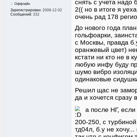
снять с учета надо 
Оффлайн
2(( но в итоге я уе
Зарегистрирован:
2008-12-02
Сообщений:
332
очень рад 178 реги
До нового года план
гольфоарки, заинст
с Москвы, правда б.
оранжевый цвет) не
кстати ни кто не в 
любую инфу буду пр
шумо вибро изоляция
одинаковые сидушки
Решил щас не замора
да и хочется сразу 
а после НГ, если
200-250, с турбиной
тд04л, б.у не хочу..
так что с конфигом 