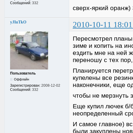
Сообщений:
332
сверх-яркий оранж) 
yJIuTkO
2010-10-11 18:01
Пересмотрел планы 
зиме и копить на и
ездить мне на ней ж
переношу с тех пор,
Планируется перетр
Пользователь
купелены все резин
Оффлайн
наконечники, еще о
Зарегистрирован:
2008-12-02
Сообщений:
332
чтобы не мерзнуть з
Еще купил лючек б/б
неопределенный сро
И самое главное) вс
были закуплены нов