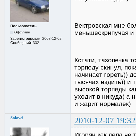
Вектровская мне бо
Пользователь
меньшескрипучая и 
Оффлайн
Зарегистрирован:
2008-12-02
Сообщений:
332
Кстати, тазопечка т
торпеду скинул, пок
начинает гореть)) д
тысячах ездить)) и 
высокой торпеды ка
уходит в никуда( а 
и жарит нормалек)
Solovei
2010-12-07 19:32
Игорян как дела че 