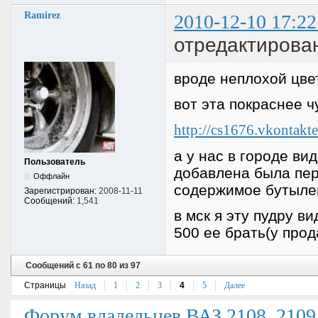
Ramirez
2010-12-10 17:22
отредактирован
вроде неплохой цвет
вот эта покраснее ч
http://cs1676.vkontak
а у нас в городе ви
Пользователь
добавлена была пер
Оффлайн
содержимое бутыле
Зарегистрирован:
2008-11-11
Сообщений:
1,541
в мск я эту пудру в
500 ее брать(у про
Сообщений с 61 по 80 из 97
Страницы
Назад
1
2
3
4
5
Далее
Форум владельцев ВАЗ 2108, 2109, 