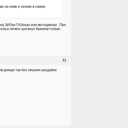
де на ниве и уазике в самую
 на ЗИЛах ГАЗонах или мотоциклах . Про
ахла,и ничего цепанул брюхом только
31
. потом днище так без лишних раздумок