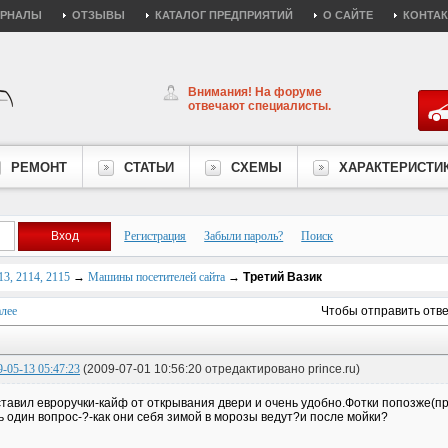
УРНАЛЫ
ОТЗЫВЫ
КАТАЛОГ ПРЕДПРИЯТИЙ
О САЙТЕ
КОНТА
Внимания! На форуме
отвечают специалисты.
РЕМОНТ
СТАТЬИ
СХЕМЫ
ХАРАКТЕРИСТИ
Регистрация
Забыли пароль?
Поиск
3, 2114, 2115
→
Машины посетителей сайта
→
Третий Вазик
лее
Чтобы отправить отв
9-05-13 05:47:23
(2009-07-01 10:56:20 отредактировано prince.ru)
тавил евроручки-кайф от открывания двери и очень удобно.Фотки попозже(п
ь один вопрос-?-как они себя зимой в морозы ведут?и после мойки?