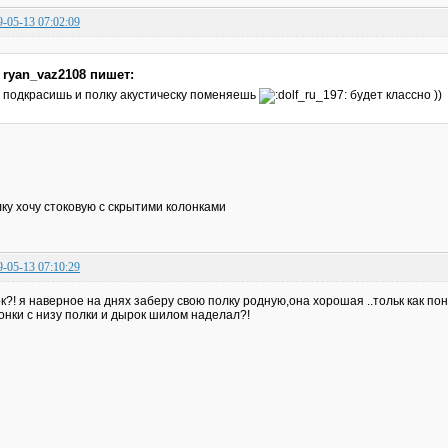
9-05-13 07:02:09
ryan_vaz2108 пишет:
подкрасишь и полку акустическу поменяешь
будет классно ))
ку хочу стоковую с скрытими колонками
9-05-13 07:10:29
к?! я наверное на днях заберу свою полку родную,она хорошая ..тольк как по
онки с низу полки и дырок шилом наделал?!