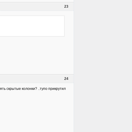
23
24
нять скрытые колонки? ..тупо прикрутил