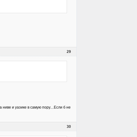
29
ниве и уазике в самую пору....Если б не
30