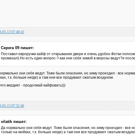
9-05-13 07:48:43
Серега 09 пишет:
Поставил евроручки-кайф от открывания двери и очень удобно.Фотки попозж
промазал).Но есть один вопрос-?-как они себя зимой в морозы ведут?и посл
нормально они себя ведут. Тоже были опасения, но зиму проездил - все норм
ках, т.к. больше негде) а там они все продувают сжатым воздухом.
 что вердикт - продолжай кайфовать)))
9-05-13 07:52:46
vilatik пишет:
Да нормально они себя ведут. Тоже были опасения, но зиму проездил - все
только на мойках, т.к. больше негде) а там они все продувают сжатым воздухо