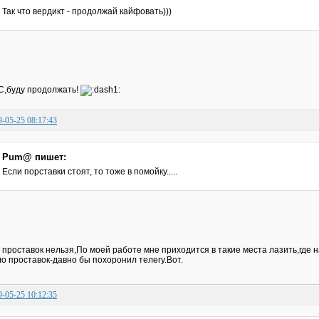
Так что вердикт - продолжай кайфовать)))
,буду продолжать!
9-05-25 08:17:43
Pum@ пишет:
Если порставки стоят, то тоже в помойку.....
 проставок нельзя,По моей работе мне приходится в такие места лазить,где на 
о проставок-давно бы похоронил телегу.Вот.
9-05-25 10:12:35