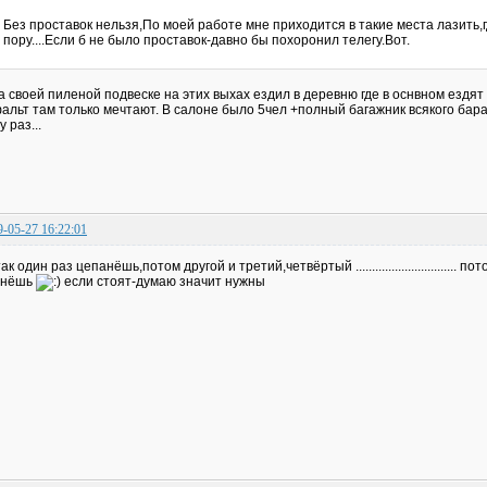
Без проставок нельзя,По моей работе мне приходится в такие места лазить,г
пору....Если б не было проставок-давно бы похоронил телегу.Вот.
а своей пиленой подвеске на этих выхах ездил в деревню где в оснвном ездят
альт там только мечтают. В салоне было 5чел +полный багажник всякого бар
у раз...
9-05-27 16:22:01
так один раз цепанёшь,потом другой и третий,четвёртый ..............................
хнёшь
если стоят-думаю значит нужны