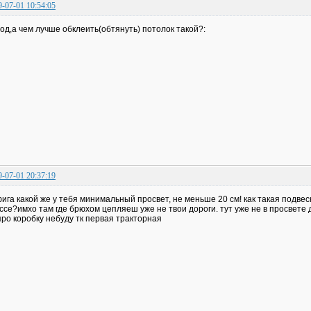
9-07-01 10:54:05
од,а чем лучше обклеить(обтянуть) потолок такой?:
9-07-01 20:37:19
ига какой же у тебя минимальный просвет, не меньше 20 см! как такая подвес
ссе?имхо там где брюхом цепляеш уже не твои дороги. тут уже не в просвете 
про коробку небуду тк первая тракторная