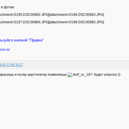
 и фотки:
tachment=5195:DSC00982.JPG][attachment=5196:DSC00983.JPG]
tachment=5197:DSC00984.JPG][attachment=5198:DSC00985.JPG]
ьзуйся кнопкой "Правка"
nce.ru/
9-05-13 06:50:27
красишь и полку акустическу поменяешь
будет классно ))