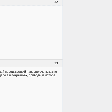
32
33
ка? перед жосткий наверно очень.как по
дело а в покрышках, приводе, и моторе.