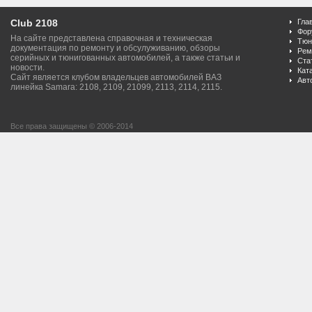
Club 2108
Гла
Фор
На сайте представлена справочная и техническая
Тюн
документация по ремонту и обсулуживанию, обзоры
Рем
серийных и тюнигованных автомобилей, а также статьи и
Ста
новости.
Кат
Сайт является клубом владельцев автомобилей ВАЗ
Авт
линейка Samara: 2108, 2109, 21099, 2113, 2114, 2115.
Все права защищены © 2006-2014