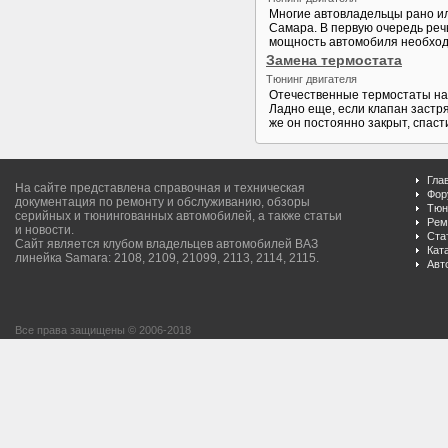
Многие автовладельцы рано ил
Самара. В первую очередь реч
мощность автомобиля необходи
Замена термостата
Тюнинг двигателя
Отечественные термостаты на
Ладно еще, если клапан застря
же он постоянно закрыт, спасти
Гла
На сайте представлена справочная и техническая
Фор
документация по ремонту и обслуживанию, обзоры
Тюн
серийных и тюнингованных автомобилей, а также статьи
Рем
и новости.
Ста
Сайт является клубом владельцев автомобилей ВАЗ
Кат
линейка Samara: 2108, 2109, 21099, 2113, 2114, 2115.
Авт
Все права защищены © 2006-2018