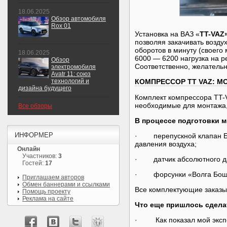
18.06.2025
Обзор автомобиля
Rox 01
Установка на ВАЗ «
TT
-
VAZ
позволяя закачивать возду
оборотов в минуту (своего
18.06.2025
6000 — 6200 нагрузка на р
Обзор
Соответственно, желательно
электромобиля
Avatr 11: союз
технологий и
КОМПРЕССОР TT VAZ: М
дизайна будущего
Комплект компрессора TT-V
необходимые для монтажа,
Все обзоры
В процессе подготовки 
ИНФОРМЕР
· перепускной клапан Бо
давления воздуха;
Онлайн
Участников:
3
· датчик абсолютного да
Гостей:
17
· форсунки «Волга Бош 1
Приглашаем авторов
Обмен баннерами и ссылками
Все комплектующие заказыв
Помощь проекту
Реклама на сайте
Что еще пришлось сдела
· Как показал мой экспер