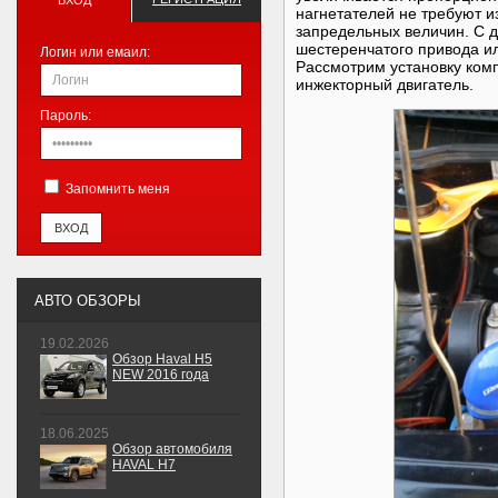
ВХОД
нагнетателей не требуют и
запредельных величин. С д
шестеренчатого привода ил
Логин или емаил:
Рассмотрим установку комп
инжекторный двигатель.
Пароль:
Запомнить меня
АВТО ОБЗОРЫ
19.02.2026
Обзор Haval H5
NEW 2016 года
18.06.2025
Обзор автомобиля
HAVAL H7