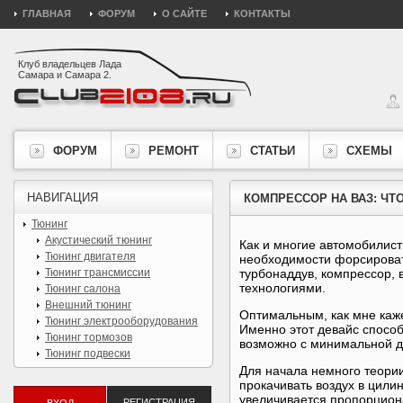
ГЛАВНАЯ
ФОРУМ
О САЙТЕ
КОНТАКТЫ
Клуб владельцев Лада
Самара и Самара 2.
ФОРУМ
РЕМОНТ
СТАТЬИ
СХЕМЫ
НАВИГАЦИЯ
КОМПРЕССОР НА ВАЗ: ЧТО
Тюнинг
Акустический тюнинг
Как и многие автомобилист
Тюнинг двигателя
необходимости форсировать
Тюнинг трансмиссии
турбонаддув, компрессор, в
технологиями.
Тюнинг салона
Внешний тюнинг
Оптимальным, как мне каже
Тюнинг электрооборудования
Именно этот девайс способ
Тюнинг тормозов
возможно с минимальной д
Тюнинг подвески
Для начала немного теории
прокачивать воздух в цил
увеличивается пропорциона
РЕГИСТРАЦИЯ