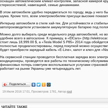
оснащен автоматическим климат-контролем, запасной камерой кру
стереосистемой, навигацией, семью динамиками.
В этом автомобиле удобно передвигаться по городу, ведь у него б
шума. Кроме того, всем электромобилям присущи высокие показат
Интерьер автомобиля в стиле хай-тек. Для устойчивости и стабиль
автопроизводители установили аккумуляторную батарею под поло
Можно долго выбирать среди модельного ряда автомобилей, но вот
удобнее всего в автосалоне. К примеру, в «ElCars» (http://elektroca
стоит лишь 18,999.00 $, а «Tesla Model S P85» 2014 года обойдетс
полностью продиагностированы, перед покупкой можно осуществит
будет приобрести зарядный кабель «E-Line», капот и ключ для «Ni
На сервисной станции проводится бесплатная зарядка всех элект
кондиционеры, проводятся все работы по техническому обслужива
финансовых потерь советуем воспользоваться услугами страхово
работает на рынке Украины уже четырнадцать лет.
Поделиться…
19 Июля 2016 17:01, Просмотров: 1781, Автор
root
ЧИТАЙТЕ ТАКЖЕ