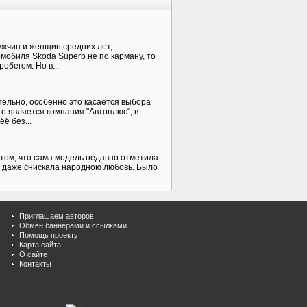
ужчин и женщин средних лет,
мобиля Skoda Superb не по карману, то
обегом. Но в...
ательно, особенно это касается выбора
о является компания "Автоплюс", в
ё без...
в том, что сама модель недавно отметила
и даже снискала народною любовь. Было
Приглашаем авторов
Обмен баннерами и ссылками
Помощь проекту
Карта сайта
О сайте
Контакты