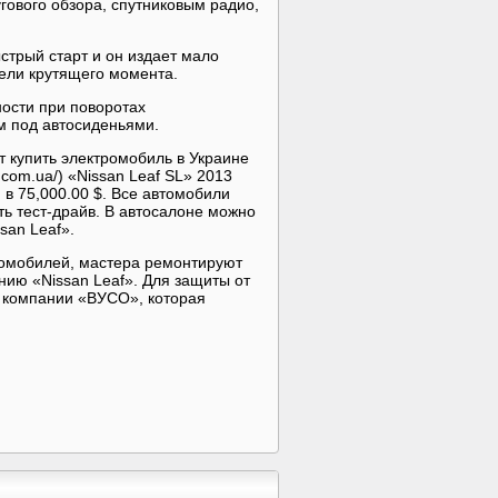
гового обзора, спутниковым радио,
ыстрый старт и он издает мало
ели крутящего момента.
ности при поворотах
м под автосиденьями.
 купить электромобиль в Украине
r.com.ua/) «Nissan Leaf SL» 2013
я в 75,000.00 $. Все автомобили
ь тест-драйв. В автосалоне можно
ssan Leaf».
ромобилей, мастера ремонтируют
нию «Nissan Leaf». Для защиты от
й компании «ВУСО», которая