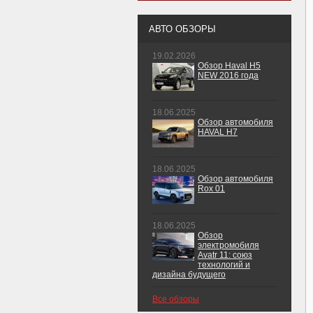
АВТО ОБЗОРЫ
19.02.2026
Обзор Haval H5
NEW 2016 года
18.06.2025
Обзор автомобиля
HAVAL H7
18.06.2025
Обзор автомобиля
Rox 01
18.06.2025
Обзор
электромобиля
Avatr 11: союз
технологий и
дизайна будущего
Все обзоры