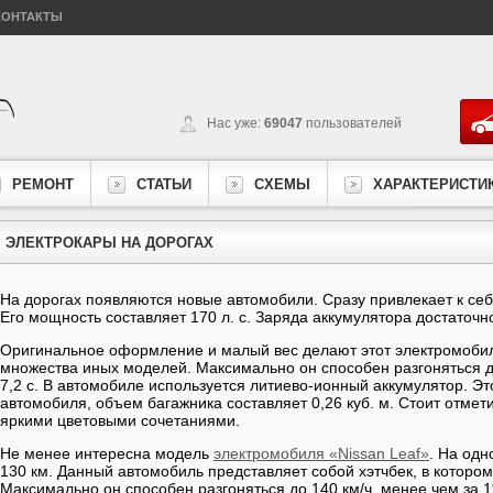
КОНТАКТЫ
Нас уже:
69047
пользователей
РЕМОНТ
СТАТЬИ
СХЕМЫ
ХАРАКТЕРИСТИ
ЭЛЕКТРОКАРЫ НА ДОРОГАХ
На дорогах появляются новые автомобили. Сразу привлекает к се
Его мощность составляет 170 л. с. Заряда аккумулятора достаточно
Оригинальное оформление и малый вес делают этот электромобил
множества иных моделей. Максимально он способен разгоняться до
7,2 с. В автомобиле используется литиево-ионный аккумулятор. Э
автомобиля, объем багажника составляет 0,26 куб. м. Стоит отмети
яркими цветовыми сочетаниями.
Не менее интересна модель
электромобиля «Nissan Leaf»
. На одн
130 км. Данный автомобиль представляет собой хэтчбек, в котором
Максимально он способен разгоняться до 140 км/ч, менее чем за 1