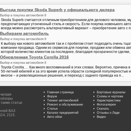
Выгода покупки Skoda Superb у официального дилера
Выбор и покупка автомобиля 8
Skoda Superb считается отличным приобретением для делового человека, м
предпочитающих утонченный стиль и скорость. Если покупка новенького авто
всегда можно рассмотреть альтернативный вариант – приобретение авто с пр
Выбираем автомобиль
Выбор и покупка автомобиля 8
К выбору как нового автомобиля так и с пробегом стоит подходить очень тщ
компании продавца. Одним из сервисов для покупки, продажи или обмена авт
которой количество клиентов за последнее, благодаря прозрачности сделки, ё
Обновленная Toyota Corolla 2016
Выбор и покупка автомобиля 8
Toyota Corolla…. Как много воспоминаний в этих словах. Вероятно, причина 
50-летний юбилей и за это время успела обрасти солидной популярностью 
многое – и революционные решения, и переход с заднего привода на п...
Главная страница
Бортовые журналы
ическая
Форум
Схемы и чертежи
 обзоры
Тюнинг автомобилей
Характеристики
 также статьи
Ремонт и обслуживание
Фотогалерея
Статьи
Скачать
билей ВАЗ
Каталог предприятий
Отзывы о Ладе
114, 2115.
Авто обои
Видео