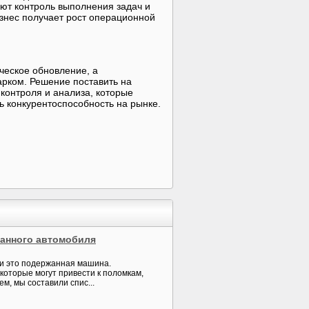
ют контроль выполнения задач и
изнес получает рост операционной
ческое обновление, а
арком. Решение поставить на
онтроля и анализа, которые
ь конкурентоспособность на рынке.
жанного автомобиля
ли это подержанная машина.
которые могут привести к поломкам,
м, мы составили спис...