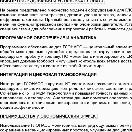
ВЫБОР ОБОРУДОВАНИЯ И УСТАНОВКА ГЛОНАСС
На рынке представлено множество моделей оборудования для Г
компонентами являются трекеры, датчики уровня топлива, модули 
цифровые тахографы. При выборе важно учитывать совместимост
наличие функций тревожной кнопки или блокировки двигателя. Ус
специалистами для обеспечения корректной работы и точности да
ПРОГРАММНОЕ ОБЕСПЕЧЕНИЕ И АНАЛИТИКА
Программное обеспечение для ГЛОНАСС — центральный элемент 
обрабатывает данные с устройств, предоставляет карту с движение
маршрутам, пробегу и топливу. ПО может быть интегрировано с E
упрощает документооборот и улучшает контроль всех этапов дос
обеспечивают доступ к системе из любой точки мира.
ИНТЕГРАЦИЯ И ЦИФРОВАЯ ТРАНСФОРМАЦИЯ
Интеграция ГЛОНАСС с другими ИТ-системами позволяет автомат
маршрутов, диспетчеризацию, контроль технического состояния тр
Сочетание с IoT и M2M технологиями повышает точность данных и
к управлению автопарком. Аналитика данных помогает оперативно
прогнозировать технические неисправности и принимать решения
общей эффективности.
ПРЕИМУЩЕСТВА И ЭКОНОМИЧЕСКИЙ ЭФФЕКТ
Использование ГЛОНАСС мониторинга дает ряд ощутимых преимуще
сокращение несанкционированных простоев, улучшение дисципли