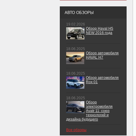
АВТО ОБЗОРЫ
19.02.2026
Обзор Haval H5
NEW 2016 года
18.06.2025
Обзор автомобиля
HAVAL H7
18.06.2025
Обзор автомобиля
Rox 01
18.06.2025
Обзор
электромобиля
Avatr 11: союз
технологий и
дизайна будущего
Все обзоры