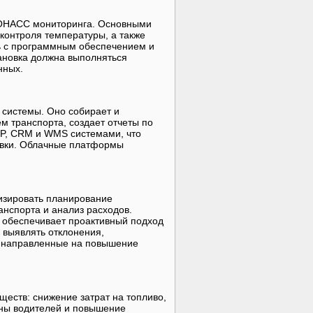
ЛОНАСС мониторинга. Основными
контроля температуры, а также
ь с программным обеспечением и
тановка должна выполняться
нных.
системы. Оно собирает и
м транспорта, создает отчеты по
RP, CRM и WMS системами, что
тавки. Облачные платформы
изировать планирование
анспорта и анализ расходов.
 обеспечивает проактивный подход
 выявлять отклонения,
, направленные на повышение
ств: снижение затрат на топливо,
ны водителей и повышение