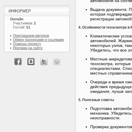
автомобиля на соотв
Выдача документа: П
ИНФОРМЕР
которая подтверждае
регистрации автомоб
Онлайн
Участников:
2
Гостей:
51
4. Особенности техосмотра в
Приглашаем авторов
Климатические услов
Обмен баннерами и ссылками
автомобилей. Жаркие
Помощь проекту
некоторых узлов, та
Реклама на сайте
Убедитесь, что все 
Местные аккредитова
техосмотра, которы
специалистами. Спис
местных справочника
Очереди и время ожи
действия предыдущег
ожидания, лучше зап
5. Полезные советы
Подготовка автомоби
механика. Убедитесь
неисправности.
Проверка документов: