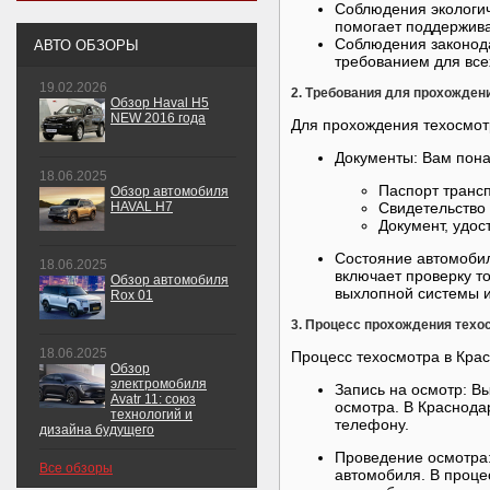
Соблюдения экологич
помогает поддержива
Соблюдения законода
АВТО ОБЗОРЫ
требованием для все
19.02.2026
2. Требования для прохожден
Обзор Haval H5
NEW 2016 года
Для прохождения техосмот
Документы: Вам пона
18.06.2025
Паспорт трансп
Обзор автомобиля
HAVAL H7
Свидетельство 
Документ, удо
Состояние автомобил
18.06.2025
включает проверку т
Обзор автомобиля
выхлопной системы и
Rox 01
3. Процесс прохождения техо
18.06.2025
Процесс техосмотра в Крас
Обзор
электромобиля
Запись на осмотр: В
Avatr 11: союз
осмотра. В Краснодар
технологий и
телефону.
дизайна будущего
Проведение осмотра:
Все обзоры
автомобиля. В проце