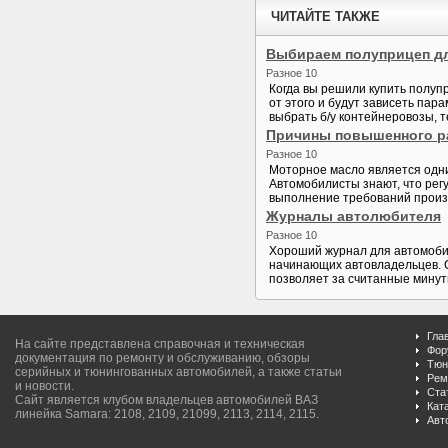
ЧИТАЙТЕ ТАКЖЕ
Выбираем полуприцеп дл
Разное 10
Когда вы решили купить полупр
от этого и будут зависеть па
выбрать б/у контейнеровозы, 
Причины повышенного р
Разное 10
Моторное масло является одни
Автомобилисты знают, что рег
выполнение требований произв
Журналы автолюбителя
Разное 10
Хороший журнал для автомобил
начинающих автовладельцев. С
позволяет за считанные минуты
Гла
На сайте представлена справочная и техническая
Фор
документация по ремонту и обслуживанию, обзоры
Тюн
серийных и тюнингованных автомобилей, а также статьи
Рем
и новости.
Ста
Сайт является клубом владельцев автомобилей ВАЗ
Кат
линейка Samara: 2108, 2109, 21099, 2113, 2114, 2115.
Авт