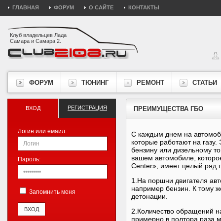
ГЛАВНАЯ
ФОРУМ
О САЙТЕ
КОНТАКТЫ
Клуб владельцев Лада
Самара и Самара 2.
ФОРУМ
ТЮНИНГ
РЕМОНТ
СТАТЬИ
РЕГИСТРАЦИЯ
ВХОД
ПРЕИМУЩЕСТВА ГБО
Логин или емаил:
С каждым днем на автомоб
которые работают на газу.
бензину или дизельному то
вашем автомобиле, которо
Пароль:
Center», имеет целый ряд 
1.На поршни двигателя авт
например бензин. К тому же
Запомнить меня
детонации.
2.Количество обращений на
примерно в полтора раза м