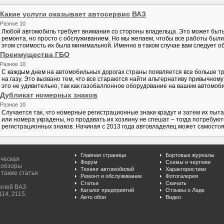
Какие услуги оказывает автосервис ВАЗ
Разное 10
Любой автомобиль требует внимания со стороны владельца. Это может быть
ремонта, но просто с обслуживанием. Но мы желаем, чтобы все работы были
этом стоимость их была минимальной. Именно в таком случае вам следует обр
Преимущества ГБО
Разное 10
С каждым днем на автомобильных дорогах страны появляется все больше т
на газу. Это вызвано тем, что все стараются найти альтернативу привычному
это не удивительно, так как газобаллонное оборудование на вашем автомобил
Дубликат номерных знаков
Разное 10
Случается так, что номерные регистрационные знаки крадут и затем их пыт
или номера украдены, но продавать их хозяину не спешат – тогда потребую
регистрационных знаков. Начиная с 2013 года автовладелец может самостоят
Главная страница
Бортовые журналы
ическая
Форум
Схемы и чертежи
 обзоры
Тюнинг автомобилей
Характеристики
 также статьи
Ремонт и обслуживание
Фотогалерея
Статьи
Скачать
билей ВАЗ
Каталог предприятий
Отзывы о Ладе
114, 2115.
Авто обои
Видео