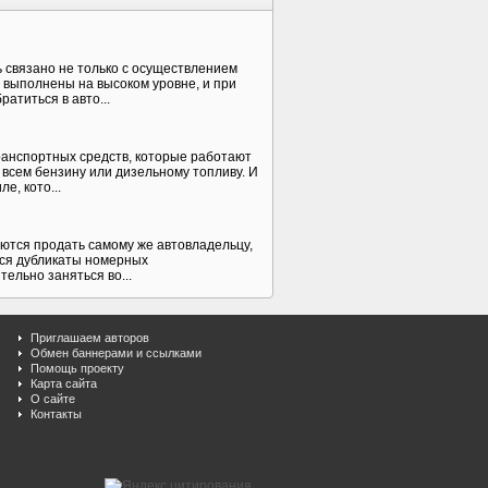
 связано не только с осуществлением
 выполнены на высоком уровне, и при
атиться в авто...
ранспортных средств, которые работают
 всем бензину или дизельному топливу. И
е, кото...
аются продать самому же автовладельцу,
тся дубликаты номерных
ельно заняться во...
Приглашаем авторов
Обмен баннерами и ссылками
Помощь проекту
Карта сайта
О сайте
Контакты