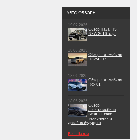
АВТО ОБЗОРЫ
19.02.2026
Обзор Haval H5
NEW 2016 года
18.06.2025
Обзор автомобиля
HAVAL H7
18.06.2025
Обзор автомобиля
Rox 01
18.06.2025
Обзор
электромобиля
Avatr 11: союз
технологий и
дизайна будущего
Все обзоры