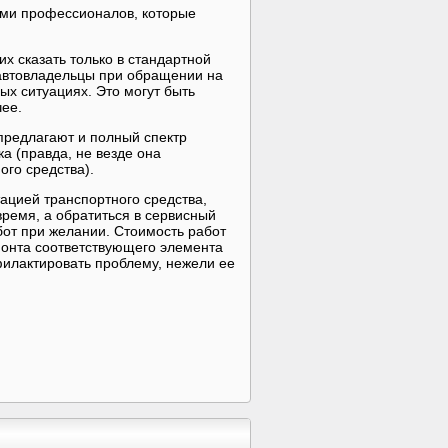
гами профессионалов, которые
их сказать только в стандартной
 автовладельцы при обращении на
ых ситуациях. Это могут быть
чее.
предлагают и полный спектр
а (правда, не везде она
ого средства).
тацией транспортного средства,
время, а обратиться в сервисный
абот при желании. Стоимость работ
монта соответствующего элемента
офилактировать проблему, нежели ее