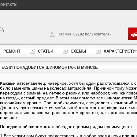
КОНТАКТЫ
Нас уже:
69182
пользователей
РЕМОНТ
СТАТЬИ
СХЕМЫ
ХАРАКТЕРИСТИ
ЕСЛИ ПОНАДОБИТСЯ ШИНОМОНТАЖ В МИНСКЕ
Каждый автовладелец, наверное, хотя бы один раз сталкивался с 
было заменить шины на колесах автомобиля. Причиной тому может 
переходим с зимней на летнюю резину, или наоборот, или же повр
на гвоздь, острый предмет. В этом вам помогут все шиномонтажи М
высочайшем уровне. При необходимости, специалисты компаний мо
Данная услуга называется мобильный шиномонтаж, когда вы не м
передвигаться на своем транспортном средстве, так как шина про
причине.
Передвижной шиномонтаж обладает целым рядом преимуществ:
1.Все услуги вам будут предоставлены в любое время ночи или дня