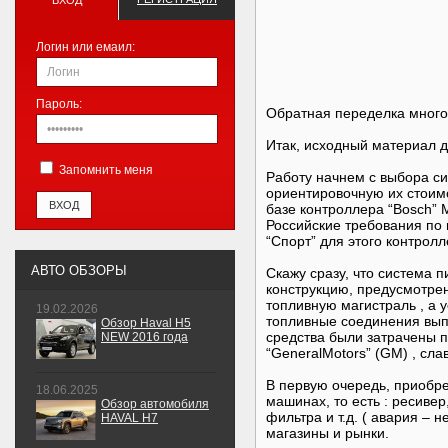
ВХОД
Логин или емаил:
Пароль:
Обратная переделка мног
Итак, исходный материал д
Запомнить меня
Работу начнем с выбора с
ориентировочную их стоимо
базе контроллера “Bosch” 
Российские требования по 
“Спорт” для этого контролл
АВТО ОБЗОРЫ
Скажу сразу, что система 
конструкцию, предусмотрен
топливную магистраль , а 
19.02.2026
топливные соединения выпо
Обзор Haval H5
средства были затрачены п
NEW 2016 года
“GeneralMotors” (GM) , сл
В первую очередь, приобре
18.06.2025
машинах, то есть : ресивер
Обзор автомобиля
фильтра и т.д. ( авария – 
HAVAL H7
магазины и рынки.