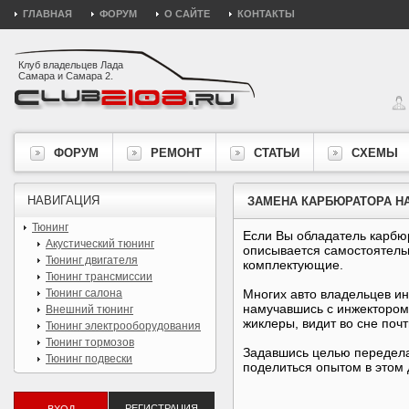
ГЛАВНАЯ
ФОРУМ
О САЙТЕ
КОНТАКТЫ
Клуб владельцев Лада
Самара и Самара 2.
ФОРУМ
РЕМОНТ
СТАТЬИ
СХЕМЫ
НАВИГАЦИЯ
ЗАМЕНА КАРБЮРАТОРА Н
Тюнинг
Если Вы обладатель карбю
Акустический тюнинг
описывается самостоятель
Тюнинг двигателя
комплектующие.
Тюнинг трансмиссии
Тюнинг салона
Многих авто владельцев ин
намучавшись с инжектором,
Внешний тюнинг
жиклеры, видит во сне поч
Тюнинг электрооборудования
Тюнинг тормозов
Задавшись целью переделат
Тюнинг подвески
поделиться опытом в этом 
РЕГИСТРАЦИЯ