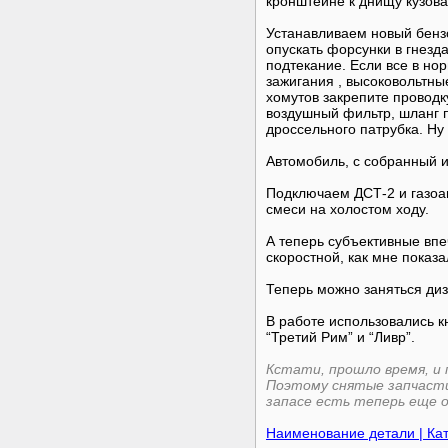
кронштейне к днищу кузов
Устанавливаем новый бенз
опускать форсунки в гнезд
подтекание. Если все в но
зажигания , высоковольтны
хомутов закрепите проводк
воздушный фильтр, шланг 
дроссельного патрубка. Ну 
Автомобиль, с собранный и
Подключаем ДСТ-2 и газоан
смеси на холостом ходу.
А теперь субъективные вп
скоростной, как мне показа
Теперь можно заняться диз
В работе использовались к
“Третий Рим” и “Ливр”.
Кстати, прошло время, и
Поэтому снятые запчасти 
запасе есть теперь еще 
Наименование детали | Кат