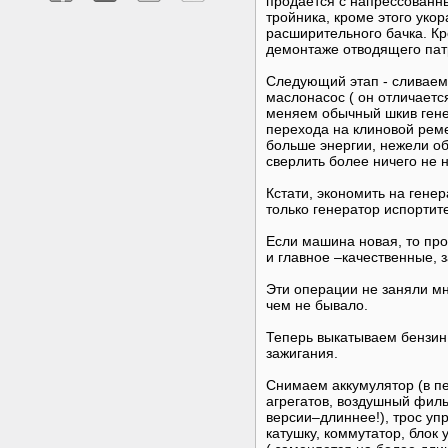
продается с напрессованн
тройника, кроме этого уко
расширительного бачка. Кр
демонтаже отводящего пат
Следующий этап - сливаем
маслонасос ( он отличаетс
меняем обычный шкив гене
перехода на клиновой реме
больше энергии, нежели об
сверлить более ничего не 
Кстати, экономить на гене
только генератор испортите
Если машина новая, то пр
и главное –качественные, 
Эти операции не заняли мн
чем не бывало.
Теперь выкатываем бензин,
зажигания.
Снимаем аккумулятор (в пе
агрегатов, воздушный филь
версии–длиннее!), трос уп
катушку, коммутатор, блок