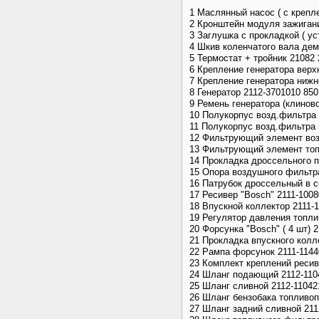
1 Маслянный насос ( с крепле
2 Кронштейн модуля зажигани
3 Заглушка с прокладкой ( ус
4 Шкив коленчатого вала де
5 Термостат + тройник 21082 
6 Крепление генератора верх
7 Крепление генератора нижн
8 Генератор 2112-3701010 850
9 Ремень генератора (клиново
10 Полукорпус возд.фильтра 
11 Полукорпус возд.фильтра 
12 Фильтрующий элемент воз
13 Фильтрующий элемент топ
14 Прокладка дроссельного п
15 Опора воздушного фильтра
16 Патрубок дроссельный в с
17 Ресивер "Bosch" 2111-1008
18 Впускной коллектор 2111-
19 Регулятор давления топли
20 Форсунка "Bosch" ( 4 шт) 
21 Прокладка впускного колл
22 Рампа форсунок 2111-1144
23 Комплект креплений ресив
24 Шланг подающий 2112-110
25 Шланг сливной 2112-11042
26 Шланг бензобака топливо
27 Шланг задний сливной 211