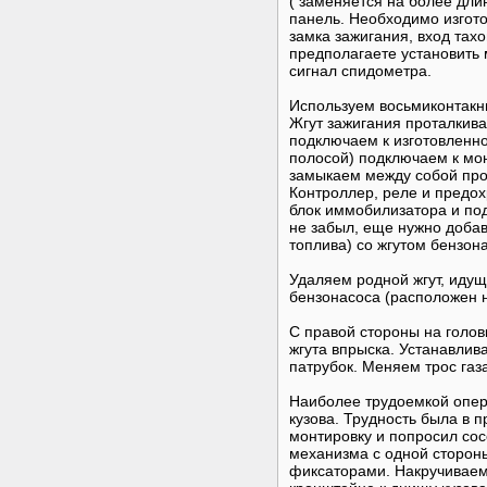
( заменяется на более дли
панель. Необходимо изгото
замка зажигания, вход та
предполагаете установить 
сигнал спидометра.
Используем восьмиконтакн
Жгут зажигания проталкива
подключаем к изготовленном
полосой) подключаем к мо
замыкаем между собой про
Контроллер, реле и предо
блок иммобилизатора и под
не забыл, еще нужно доба
топлива) со жгутом бензон
Удаляем родной жгут, идущ
бензонасоса (расположен 
С правой стороны на голов
жгута впрыска. Устанавлив
патрубок. Меняем трос газа
Наиболее трудоемкой опер
кузова. Трудность была в 
монтировку и попросил сос
механизма с одной сторон
фиксаторами. Накручиваем