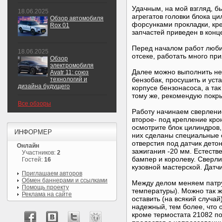
Удачным, на мой взгляд, б
18.06.2025
агрегатов головки блока ц
Обзор автомобиля
форсунками прокладки, кре
Rox 01
запчастей приведен в конце
Перед началом работ люби
18.06.2025
отсеке, работать много при
Обзор
электромобиля
Далее можно выполнить не
Avatr 11: союз
технологий и
бензобак, просушить и уста
дизайна будущего
корпусе бензонасоса, а та
тому же, рекомендую покры
Все обзоры
Работу начинаем сверление
второе- под крепление кро
осмотрите блок цилиндров,
ИНФОРМЕР
них сделаны специальные о
отверстия под датчик дето
Онлайн
зажигания -20 мм. Естестве
Участников:
2
бампер и королеву. Сверли
Гостей:
16
кузовной мастерской. Датч
Приглашаем авторов
Обмен баннерами и ссылками
Между делом меняем патру
Помощь проекту
температуры). Можно так ж
Реклама на сайте
оставить (на всякий случа
надежный, тем более, что 
кроме термостата 21082 п