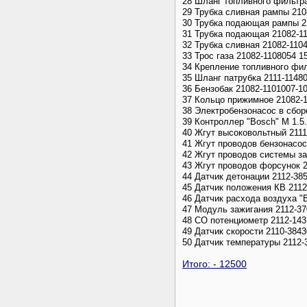
28 Шланг топливного фильтра
29 Трубка сливная рампы 210
30 Трубка подающая рампы 2
31 Трубка подающая 21082-1
32 Трубка сливная 21082-110
33 Трос газа 21082-1108054 1
34 Крепление топливного фил
35 Шланг патрубка 2111-11480
36 Бензобак 21082-1101007-10
37 Кольцо прижимное 21082-1
38 Электробензонасос в сбор
39 Контроллер "Bosch" M 1.5.
40 Жгут высоковольтный 2111
41 Жгут проводов бензонасос
42 Жгут проводов системы за
43 Жгут проводов форсунок 2
44 Датчик детонации 2112-38
45 Датчик положения КВ 2112
46 Датчик расхода воздуха "
47 Модуль зажигания 2112-37
48 СО потенциометр 2112-143
49 Датчик скорости 2110-3843
50 Датчик температуры 2112-
Итого: - 12500