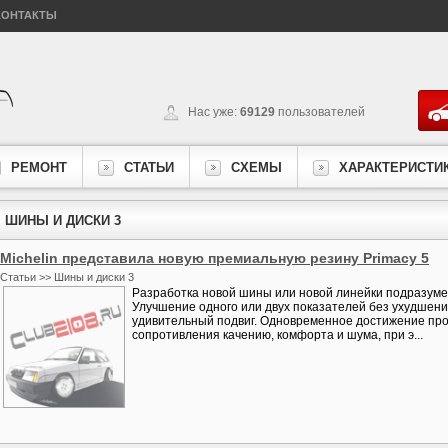
КОНТАКТЫ
Нас уже:
69129
пользователей
РЕМОНТ
СТАТЬИ
СХЕМЫ
ХАРАКТЕРИСТИ
ШИНЫ И ДИСКИ 3
Michelin представила новую премиальную резину Primacy 5
Статьи >> Шины и диски 3
Разработка новой шины или новой линейки подразум
Улучшение одного или двух показателей без ухудшени
удивительный подвиг. Одновременное достижение прог
сопротивления качению, комфорта и шума, при э...