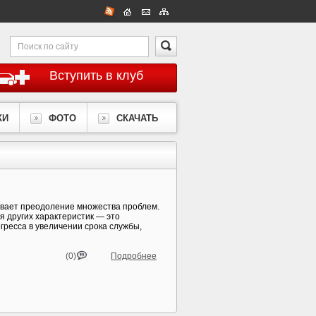
Вступить в клуб
КИ
ФОТО
СКАЧАТЬ
евает преодоление множества проблем.
я других характеристик — это
ресса в увеличении срока службы,
(0)
Подробнее