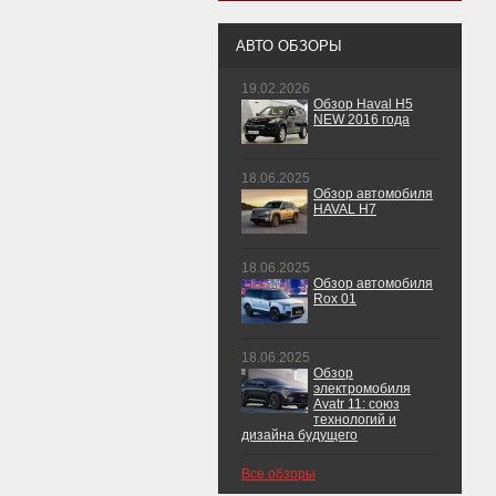
АВТО ОБЗОРЫ
19.02.2026
Обзор Haval H5
NEW 2016 года
18.06.2025
Обзор автомобиля
HAVAL H7
18.06.2025
Обзор автомобиля
Rox 01
18.06.2025
Обзор
электромобиля
Avatr 11: союз
технологий и
дизайна будущего
Все обзоры