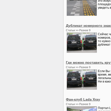
это иску
площадок
увидеть в
Дубликат номерного знак
Статьи >> Разное 9
Сейчас ч
номеров,
то нужно
дубликат
Где можно поставить кр
Статьи >> Разное 9
Если Вы 
время, м
легальны
Ни в како
Фан-клуб Lada Xray
Статьи >> Разное 9
Портал L