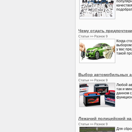
популярн
качество
подобрат
Чему отдать предпочтени
Статьи >> Разное 9
Когда ст
выбором:
у вас пр
такой про
Выбор автомобильных а
Статьи >> Разное 9
Любой ав
так и ми
данном с
функцион
Лежачий полицейский на
Статьи >> Разное 9
Для сбро