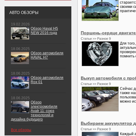
стараетс
своими с
практиче
АВТО ОБЗОРЫ
19.02.2026
Обзор Haval H5
Поршень-сердце двигате
NEW 2016 года
Статьи >> Разное 9
Для того
актуальн
18.06.2025
проверен
Обзор автомобиля
помнить 
HAVAL H7
18.06.2025
Обзор автомобиля
Выкуп автомобиля с про
Rox 01
Статьи >> Разное 9
Сейчас д
также на
пользова
18.06.2025
можно исп
Обзор
электромобиля
Avatr 11: союз
технологий и
дизайна будущего
Выбираем аккумулятор 
Статьи >> Разное 9
Все обзоры
Каждый а