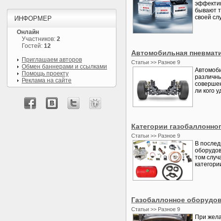
эффектив
бывают т
своей сл
ИНФОРМЕР
Онлайн
Участников:
2
Гостей:
12
Автомобильная пневмати
Приглашаем авторов
Статьи >> Разное 9
Обмен баннерами и ссылками
Автомоби
Помощь проекту
различны
Реклама на сайте
совершен
ли кого 
Категории газобаллонно
Статьи >> Разное 9
В послед
оборудов
том случ
категори
Газобаллонное оборудов
Статьи >> Разное 9
При жела