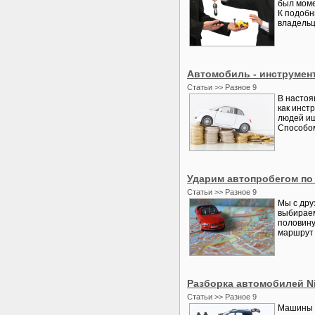
был моме
К подобн
владельц
Автомобиль - инструмент
Статьи >> Разное 9
В настоя
как инст
людей ищ
Способом
Ударим автопробегом по
Статьи >> Разное 9
Мы с дру
выбираем
половину
маршрут 
Разборка автомобилей Ni
Статьи >> Разное 9
Машины п