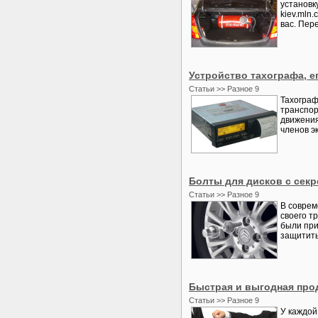
установк
kiev.mln
вас. Пере
Устройство тахографа, е
Статьи >> Разное 9
Тахограф
транспор
движения
членов эк
Болты для дисков с секр
Статьи >> Разное 9
В соврем
своего т
были при
защитить
Быстрая и выгодная про
Статьи >> Разное 9
У каждой