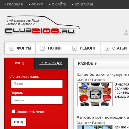
ГЛАВНАЯ
ФОРУМ
О САЙТЕ
КОНТАКТЫ
Клуб владельцев Лада
Самара и Самара 2.
ФОРУМ
ТЮНИНГ
РЕМОНТ
СТАТЬИ
РЕГИСТРАЦИЯ
ВХОД
РАЗНОЕ 9
Какие бывают аккумуля
Логин или емаил:
Статьи >> Разное 9
В насто
отличаю
произво
Пароль:
аккумуля
Запомнить меня
Автопортал - помощник 
Статьи >> Разное 9
При возн