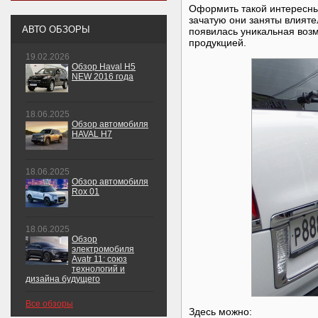
Оформить такой интересный
зачатую они заняты влият
АВТО ОБЗОРЫ
появилась уникальная воз
продукцией.
19.02.2026
Обзор Haval H5
NEW 2016 года
18.06.2025
Обзор автомобиля
HAVAL H7
18.06.2025
Обзор автомобиля
Rox 01
18.06.2025
Обзор
электромобиля
Avatr 11: союз
технологий и
дизайна будущего
Все обзоры
Здесь можно: