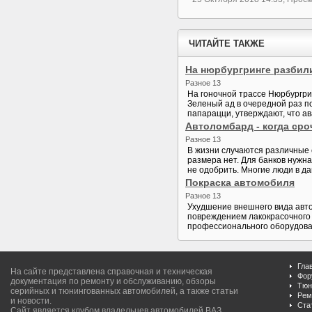
ЧИТАЙТЕ ТАКЖЕ
На нюрбургринге разби
Разное 13
На гоночной трассе Нюрбургри
Зеленый ад в очередной раз п
папарацци, утверждают, что а
Автоломбард - когда сро
Разное 13
В жизни случаются различные с
размера нет. Для банков нужна
не одобрить. Многие люди в д
Покраска автомобиля
Разное 13
Ухудшение внешнего вида авто
повреждением лакокрасочного 
профессионального оборудован
Гла
На сайте представлена справочная и техническая
Фор
документация по ремонту и обслуживанию, обзоры
Тюн
серийных и тюнингованных автомобилей, а также статьи
Рем
и новости.
Ста
Сайт является клубом владельцев автомобилей ВАЗ