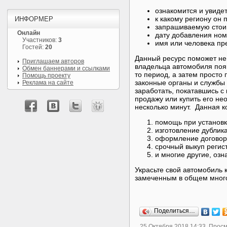
ознакомится и увидет
к какому региону он 
ИНФОРМЕР
запрашиваемую стои
Онлайн
дату добавления ном
Участников:
3
имя или человека п
Гостей:
20
Данный ресурс поможет не 
Приглашаем авторов
владельца автомобиля поя
Обмен баннерами и ссылками
то период, а затем просто
Помощь проекту
законные органы и службы 
Реклама на сайте
заработать, покатавшись с
продажу или купить его не
несколько минут. Данная к
помощь при установке
изготовление дублик
оформление договор
срочный выкуп регис
и многие другие, оз
Украсьте свой автомобиль
замеченным в общем мног
Поделиться…
25 Октября 2018 14:33, Прос