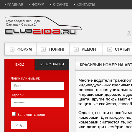
ГЛАВНАЯ
ФОРУМ
О САЙТЕ
КОНТАКТЫ
Клуб владельцев Лада
Самара и Самара 2.
ФОРУМ
ТЮНИНГ
РЕМОНТ
СТАТЬИ
РЕГИСТРАЦИЯ
ВХОД
КРАСИВЫЙ НОМЕР НА АВ
Логин или емаил:
Многие водители транспор
индивидуальных красивых н
железного коня уникальны
и правилами дорожного дв
Пароль:
цвета, другие покрывают е
защитные свойства, спосо
Однако, все эти способы м
Запомнить меня
номерами. Для каждого че
номерами считаются те, ко
или даже три шестёрки, а