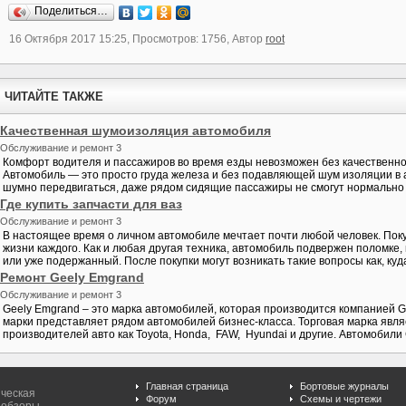
Поделиться…
16 Октября 2017 15:25, Просмотров: 1756, Автор
root
ЧИТАЙТЕ ТАКЖЕ
Качественная шумоизоляция автомобиля
Обслуживание и ремонт 3
Комфорт водителя и пассажиров во время езды невозможен без качественн
Автомобиль — это просто груда железа и без подавляющей шум изоляции в
шумно передвигаться, даже рядом сидящие пассажиры не смогут нормально р
Где купить запчасти для ваз
Обслуживание и ремонт 3
В настоящее время о личном автомобиле мечтает почти любой человек. Пок
жизни каждого. Как и любая другая техника, автомобиль подвержен поломке
или уже подержанный. После покупки могут возникать такие вопросы как, куда
Ремонт Geely Emgrand
Обслуживание и ремонт 3
Geely Emgrand – это марка автомобилей, которая производится компанией G
марки представляет рядом автомобилей бизнес-класса. Торговая марка явля
производителей авто как Toyota, Honda, FAW, Hyundai и другие. Автомобили G
Главная страница
Бортовые журналы
ическая
Форум
Схемы и чертежи