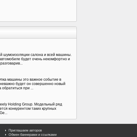
ой шумоизоляции салона и всей машины.
 автомобиле будет очень некомфортно и
азговарив...
упка машины это важное событие в
, неважно будет он совершенно новый
 обратиться при ...
eely Holding Group. Модельный ряд
ется конкурентом таких крупных
e...
Приглашаем авторов
Обмен баннерами и ссылками