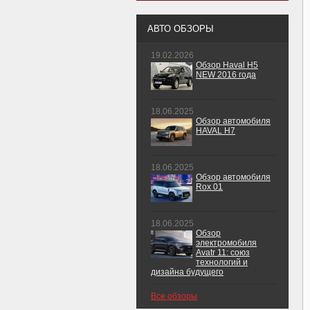
АВТО ОБЗОРЫ
19.02.2026
Обзор Haval H5
NEW 2016 года
18.06.2025
Обзор автомобиля
HAVAL H7
18.06.2025
Обзор автомобиля
Rox 01
18.06.2025
Обзор
электромобиля
Avatr 11: союз
технологий и
дизайна будущего
Все обзоры