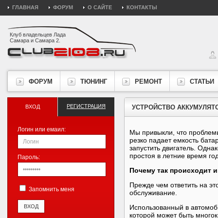
ГЛАВНАЯ
ФОРУМ
О САЙТЕ
КОНТАКТЫ
Клуб владельцев Лада
Самара и Самара 2.
ФОРУМ
ТЮНИНГ
РЕМОНТ
СТАТЬИ
РЕГИСТРАЦИЯ
ВХОД
УСТРОЙСТВО АККУМУЛЯТ
Логин или емаил:
Мы привыкли, что проблемы
резко падает емкость бата
запустить двигатель. Однак
простоя в летние время го
Пароль:
Почему так происходит и
Прежде чем ответить на эт
Запомнить меня
обслуживание.
Использованный в автомоби
которой может быть многок