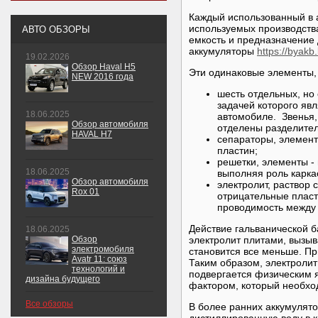
Каждый использованный в а
используемых производства
АВТО ОБЗОРЫ
емкость и предназначение 
аккумуляторы
https://byak
19.02.2026
Обзор Haval H5
Эти одинаковые элементы
NEW 2016 года
шесть отдельных, но 
задачей которого яв
18.06.2025
автомобиле. Звенья,
Обзор автомобиля
отделены разделите
HAVAL H7
сепараторы, элемен
пластин;
решетки, элементы - 
18.06.2025
выполняя роль карка
Обзор автомобиля
электролит, раствор 
Rox 01
отрицательные пласт
проводимость между 
Действие гальванической 
18.06.2025
Обзор
электролит плитами, вызыв
электромобиля
становится все меньше. Пр
Avatr 11: союз
Таким образом, электролит
технологий и
подвергается физическим 
дизайна будущего
фактором, который необхо
Все обзоры
В более ранних аккумулят