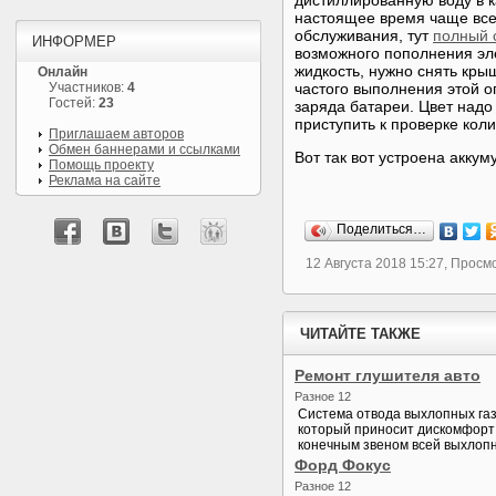
дистиллированную воду в к
настоящее время чаще все
обслуживания, тут
полный 
ИНФОРМЕР
возможного пополнения эле
жидкость, нужно снять кры
Онлайн
Участников:
4
частого выполнения этой о
Гостей:
23
заряда батареи. Цвет надо
приступить к проверке коли
Приглашаем авторов
Обмен баннерами и ссылками
Вот так вот устроена акку
Помощь проекту
Реклама на сайте
Поделиться…
12 Августа 2018 15:27, Просм
ЧИТАЙТЕ ТАКЖЕ
Ремонт глушителя авто
Разное 12
Система отвода выхлопных газ
который приносит дискомфорт
конечным звеном всей выхлопн
Форд Фокус
Разное 12