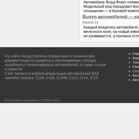
Автомобиль Форд Фокус появил
Модельный ряд порадовал всех
оснащение — в базовой комплек
Выкуп автомобилей — ка
Разное 12
Каждый владелец автомобиля ле
железного коня, на новый име
не развивается, а причина этог
Гла
На сайте представлена справочная и техническая
Фор
документация по ремонту и обслуживанию, обзоры
Тюн
серийных и тюнингованных автомобилей, а также статьи
Рем
и новости.
Ста
Сайт является клубом владельцев автомобилей ВАЗ
Кат
линейка Samara: 2108, 2109, 21099, 2113, 2114, 2115.
Авт
Все права защищены © 2006-2018