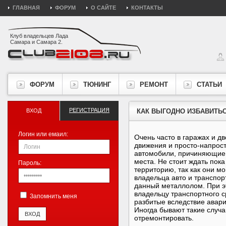
ГЛАВНАЯ
ФОРУМ
О САЙТЕ
КОНТАКТЫ
Клуб владельцев Лада
Самара и Самара 2.
ФОРУМ
ТЮНИНГ
РЕМОНТ
СТАТЬИ
РЕГИСТРАЦИЯ
ВХОД
КАК ВЫГОДНО ИЗБАВИТЬ
Логин или емаил:
Очень часто в гаражах и д
движения и просто-напрост
автомобили, причиняющие 
места. Не стоит ждать пок
Пароль:
территорию, так как они м
владельца авто и транспор
данный металлолом. При эт
владельцу транспортного с
Запомнить меня
разбитые вследствие авар
Иногда бывают такие случа
отремонтировать.