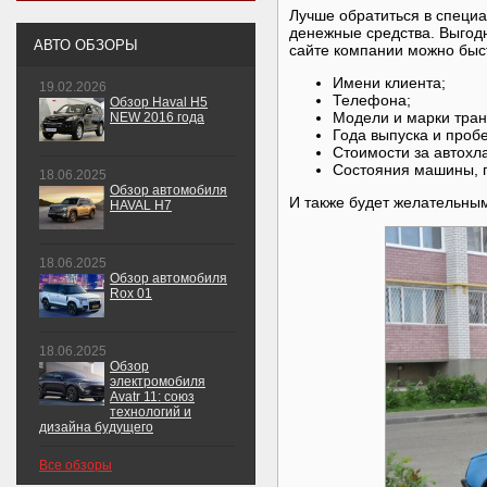
Лучше обратиться в специ
денежные средства. Выгод
АВТО ОБЗОРЫ
сайте компании можно быст
Имени клиента;
19.02.2026
Телефона;
Обзор Haval H5
Модели и марки тран
NEW 2016 года
Года выпуска и пробе
Стоимости за автохл
Состояния машины, 
18.06.2025
Обзор автомобиля
И также будет желательны
HAVAL H7
18.06.2025
Обзор автомобиля
Rox 01
18.06.2025
Обзор
электромобиля
Avatr 11: союз
технологий и
дизайна будущего
Все обзоры