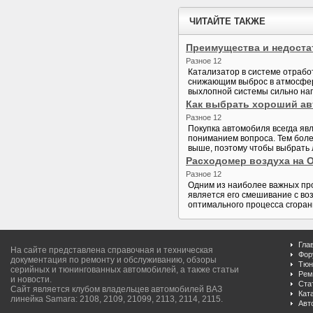
ЧИТАЙТЕ ТАКЖЕ
Преимущества и недоста
Разное 12
Катализатор в системе отрабо
снижающим выброс в атмосферу
выхлопной системы сильно нагр
Как выбрать хороший ав
Разное 12
Покупка автомобиля всегда яв
пониманием вопроса. Тем более
выше, поэтому чтобы выбрать 
Расходомер воздуха на Op
Разное 12
Одним из наиболее важных про
является его смешивание с во
оптимального процесса сгоран
Гла
На сайте представлена справочная и техническая
Фор
документация по ремонту и обслуживанию, обзоры
Тюн
серийных и тюнингованных автомобилей, а также статьи
Рем
и новости.
Ста
Сайт является клубом владельцев автомобилей ВАЗ
Кат
линейка Samara: 2108, 2109, 21099, 2113, 2114, 2115.
Авт